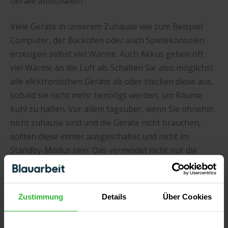
Geräte ausschalten
Viele Geräte in unserem Zuhause wie zum Beispiel
Computer, der Backofen oder auch Spielekonsolen
erzeugen selbst viel Wärme. Auch Akkus geben oft
viel Wärme an die Luft ab. Schalten Sie also möglichst
alle elektronischen Geräte ab oder stecken diese aus,
sobald sie nicht mehr benötigt werden, um Räume
kühl zu halten. Vor allem tagsüber, wenn Sie ohnehin
nicht zuhause sind und die Geräte nicht brauchen,
sollten diese immer ausgeschaltet und nicht im
Standby-Modus sein. Das vermeidet nicht nur die
Wärmeabgabe dieser Geräte, sondern spart auch
Energie ein.
Zustimmung
Details
Über Cookies
Fazit: Effektive Kühlung nur mit Hilfsmitteln