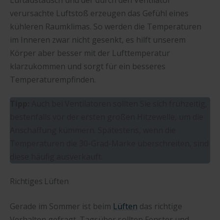
Luftaustausch und der durch den Ventilator
verursachte Luftstoß erzeugen das Gefühl eines
kühleren Raumklimas. So werden die Temperaturen
im Inneren zwar nicht gesenkt, es hilft unserem
Körper aber besser mit der Lufttemperatur
klarzukommen und sorgt für ein besseres
Temperaturempfinden.
Tipp:
Auch bei Ventilatoren sollten Sie sich frühzeitig,
bestenfalls vor der ersten großen Hitzewelle, um die
Anschaffung kümmern. Spätestens, wenn die
Temperaturen die 30-Grad-Marke überschreiten, sind
diese häufig ausverkauft.
Richtiges Lüften
Gerade im Sommer ist beim
Lüften
das richtige
Verhalten gefragt. Tagsüber sollten Fenster und