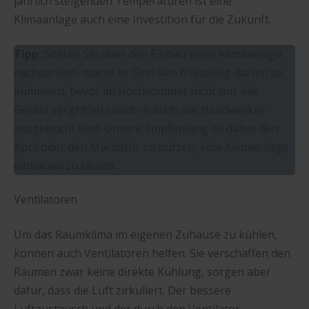
jährlich steigenden Temperaturen ist eine
Klimaanlage auch eine Investition für die Zukunft.
Tipp:
Sollten Sie über den Einbau einer Klimaanlage
nachdenken, macht es Sinn sich frühzeitig darum zu
kümmern, bevor im Hochsommer nicht nur alle
Geräte vergriffen sondern auch alle Handwerker
ausgebucht sind. Unsere Empfehlung ist daher den
April oder den Mai dafür zu nutzen, eine Klimaanlage
einbauen zu lassen.
Ventilatoren
Um das Raumklima im eigenen Zuhause zu kühlen,
können auch Ventilatoren helfen. Sie verschaffen den
Räumen zwar keine direkte Kühlung, sorgen aber
dafür, dass die Luft zirkuliert. Der bessere