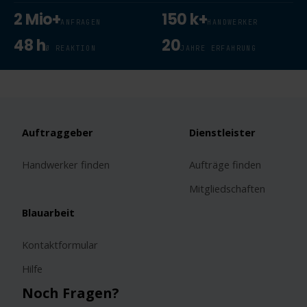
2 Mio+
150 k+
ANFRAGEN
HANDWERKER
48 h
20
Ø REAKTION
JAHRE ERFAHRUNG
Auftraggeber
Dienstleister
Handwerker finden
Aufträge finden
Mitgliedschaften
Blauarbeit
Kontaktformular
Hilfe
Noch Fragen?