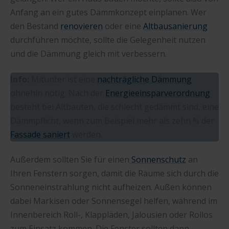
Anfang an ein gutes Dämmkonzept einplanen. Wer
den Bestand
renovieren
oder eine
Altbausanierung
durchführen möchte, sollte die Gelegenheit nutzen
und die Dämmung gleich mit verbessern.
Info:
Mitunter ist eine
nachträgliche Dämmung
ohnehin nötig. Nach der
Energieeinsparverordnung
besteht bei Altbauten, die schlecht gedämmt sind, eine
Dämmpflicht, wenn zum Beispiel mehr als zehn % der
Fassade saniert
werden.
Außerdem sollten Sie für einen
Sonnenschutz
an
Ihren Fenstern sorgen, damit die Räume sich durch die
Sonneneinstrahlung nicht aufheizen. Außen können
dabei Markisen oder Sonnensegel helfen, während im
Innenbereich Roll-, Klappläden, Jalousien oder Rollos
zum Einsatz kommen. Die Fenster sollten dann