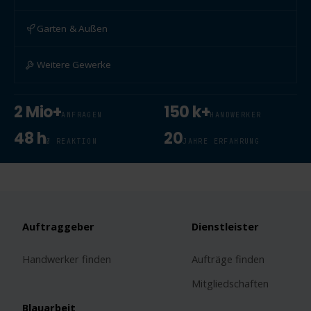
Garten & Außen
Weitere Gewerke
2 Mio+
150 k+
ANFRAGEN
HANDWERKER
48 h
20
Ø REAKTION
JAHRE ERFAHRUNG
Auftraggeber
Dienstleister
Handwerker finden
Aufträge finden
Mitgliedschaften
Blauarbeit