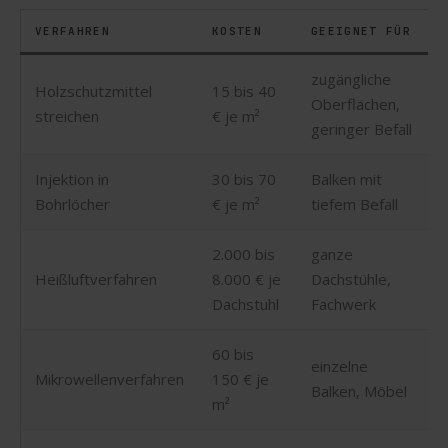
VERFAHREN
KOSTEN
GEEIGNET FÜR
zugängliche
Holzschutzmittel
15 bis 40
Oberflächen,
streichen
€ je m²
geringer Befall
Injektion in
30 bis 70
Balken mit
Bohrlöcher
€ je m²
tiefem Befall
2.000 bis
ganze
Heißluftverfahren
8.000 € je
Dachstühle,
Dachstuhl
Fachwerk
60 bis
einzelne
Mikrowellenverfahren
150 € je
Balken, Möbel
m²