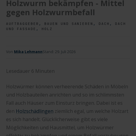
Holzwurm bekämpfen - Mittel
gegen Holzwurmbefall
,
,
,
AUFTRAGGEBER
BAUEN UND SANIEREN
DACH
DACH
,
UND FASSADE
HOLZ
Von
Mika Lehmann
Stand:
29. Juli 2026
Lesedauer
6
Minuten
Holzwürmer können verheerende Schäden in Möbeln
und Holzbauteilen anrichten und so im schlimmsten
Fall auch Häuser zum Einsturz bringen. Dabei ist es
den
Holzschädlingen
ziemlich egal, um welche Holzart
es sich handelt. Glücklicherweise gibt es viele
Möglichkeiten und Hausmittel, um Holzwürmer
effektiv zu bekämpfen und einem Befall vorzubeugen.