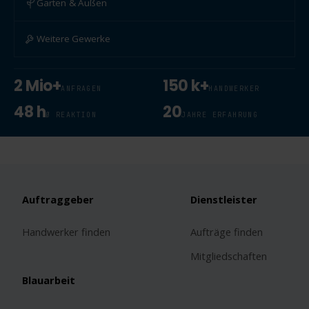
Garten & Außen
Weitere Gewerke
2 Mio+
150 k+
ANFRAGEN
HANDWERKER
48 h
20
Ø REAKTION
JAHRE ERFAHRUNG
Auftraggeber
Dienstleister
Handwerker finden
Aufträge finden
Mitgliedschaften
Blauarbeit