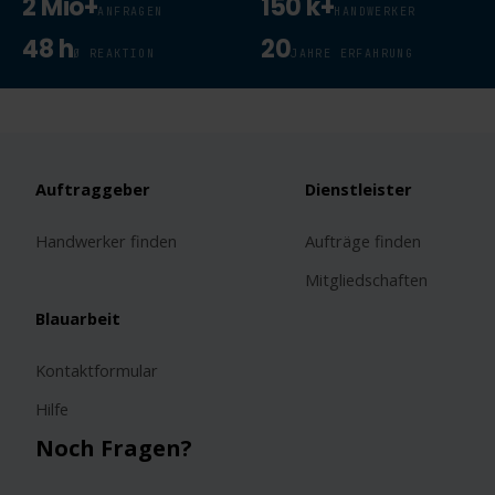
2 Mio+
150 k+
ANFRAGEN
HANDWERKER
48 h
20
Ø REAKTION
JAHRE ERFAHRUNG
Auftraggeber
Dienstleister
Handwerker finden
Aufträge finden
Mitgliedschaften
Blauarbeit
Kontaktformular
Hilfe
Noch Fragen?