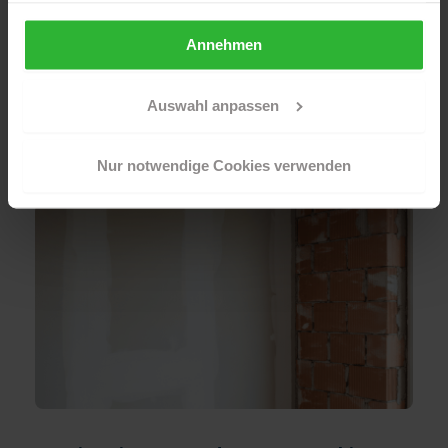
man ein faires Angebot?
ansprechen können, auch außerhalb unserer Webseiten.
Annehmen
So entstehen unsere Ratgeber
Sollten Sie Ihre Auswahl später überdenken und die
aktivierten Cookies löschen wollen, so können Sie dies
jederzeit über Ihren Browser tun. Sie können natürlich
Auswahl anpassen
auch auf den Button "Nur notwendige Cookies
Weiterlesen
verwenden" und somit nur die Cookies aktivieren, die für
Nur notwendige Cookies verwenden
das Funktionieren unserer Seite zwingend erforderlich
sind.
Sind Sie über 16? Dann willigen Sie mit „Annehmen“ in
die Nutzung aller Cookies ein – und schon gehts weiter.