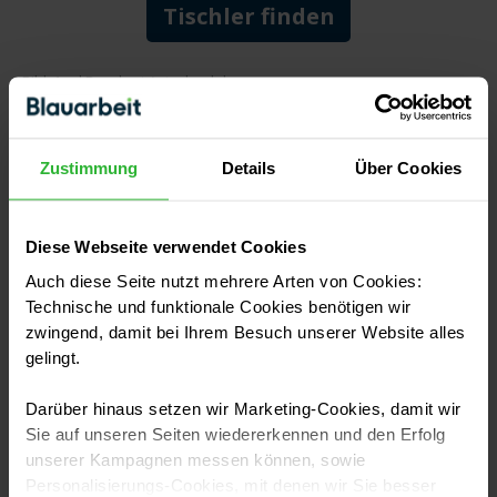
Tischler finden
Bild: Axel Bueckert / stock.adobe.com
Zustimmung
Details
Über Cookies
VERFASST VON
Mika Lehmann
Redakteurin für Handwerk und
Sanierung
Diese Webseite verwendet Cookies
Auch diese Seite nutzt mehrere Arten von Cookies:
Mika Lehmann hat Online-Redaktion an der TH Köln
Technische und funktionale Cookies benötigen wir
studiert und gehört seit 2018 zu den produktivsten
zwingend, damit bei Ihrem Besuch unserer Website alles
Autorinnen des Blauarbeit-Ratgebers. Kaum ein
gelingt.
Gewerk, zu dem sie noch nicht geschrieben hat: Ihre
Schwerpunkte sind Handwerkskosten, Sanierung und
Darüber hinaus setzen wir Marketing-Cookies, damit wir
Modernisierung, von Dach und Fassade bis Solar und
Sie auf unseren Seiten wiedererkennen und den Erfolg
Energie. Ihr Steckenpferd sind die Zahlen: Was kostet
unserer Kampagnen messen können, sowie
eine Handwerksleistung wirklich, und woran erkennt
Personalisierungs-Cookies, mit denen wir Sie besser