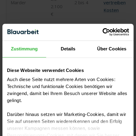
Marder
2 bis 4
vertreiben
2.100
Kosten
€
500
bis
Taubenabwehr
Tauben
1 bis 2
2.300
Kosten
Zustimmung
Details
Über Cookies
€
1.390
Bettwanzen
Diese Webseite verwendet Cookies
Bettwanzen
bis
3 bis 4
bekämpfen
Auch diese Seite nutzt mehrere Arten von Cookies:
chemisch
3.340
Kosten
Technische und funktionale Cookies benötigen wir
€
zwingend, damit bei Ihrem Besuch unserer Website alles
gelingt.
1.500
Bettwanzen
bis
Darüber hinaus setzen wir Marketing-Cookies, damit wir
1
siehe oben
per Wärme
4.000
Sie auf unseren Seiten wiedererkennen und den Erfolg
€
unserer Kampagnen messen können, sowie
Personalisierungs-Cookies, mit denen wir Sie besser