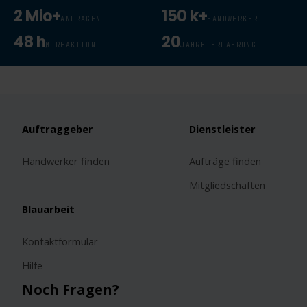
2 Mio+
150 k+
ANFRAGEN
HANDWERKER
48 h
20
Ø REAKTION
JAHRE ERFAHRUNG
Auftraggeber
Dienstleister
Handwerker finden
Aufträge finden
Mitgliedschaften
Blauarbeit
Kontaktformular
Hilfe
Noch Fragen?