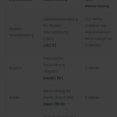
Bauordnung
Landesbauordnung
2,5 Meter
für Baden-
2 Meter bei
Baden-
Württemberg
Außenwänden mi
Württemberg
(LBO)
einer Länge unter
LBO §5
5 Metern
Bayerische
Bauordnung
Bayern
3 Meter
(BayBO)
BayBO §61
Bauordnung für
Berlin
Berlin (BauO Bln)
3 Meter
BauO Bln §6
Brandenburgische