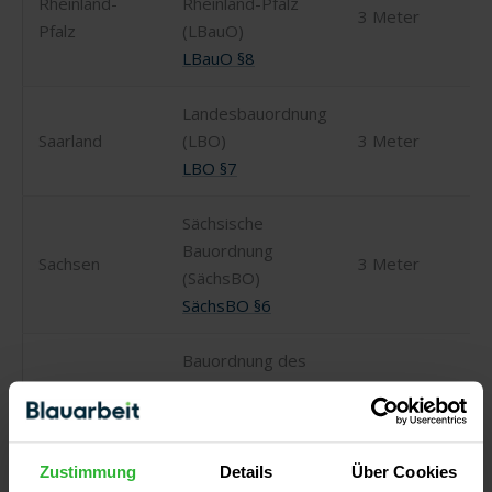
Rheinland-
Rheinland-Pfalz
3 Meter
Pfalz
(LBauO)
LBauO §8
Landesbauordnung
Saarland
(LBO)
3 Meter
LBO §7
Sächsische
Bauordnung
Sachsen
3 Meter
(SächsBO)
SächsBO §6
Bauordnung des
Sachsen-
Landes Sachsen-
3 Meter
Anhalt
Anhalt (BauO LSA)
BauO LSA §6
Zustimmung
Details
Über Cookies