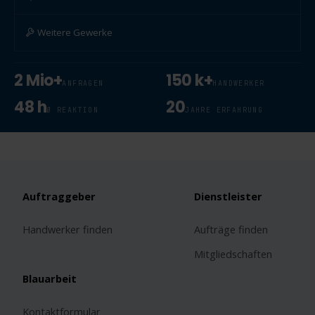
Weitere Gewerke
2 Mio+
150 k+
ANFRAGEN
HANDWERKER
48 h
20
Ø REAKTION
JAHRE ERFAHRUNG
Auftraggeber
Dienstleister
Handwerker finden
Aufträge finden
Mitgliedschaften
Blauarbeit
Kontaktformular