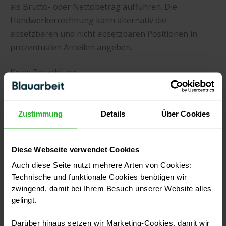
als Brutto- oder Nettobetrag aufführen. Die
Handwerkerrechnung kann alternativ die
absetzbaren und nicht absetzbaren Positionen in
prozentualen Anteilen angeben.
Keine Barzahlung
Das Finanzamt erkennt die Absetzung von
Handwerkerrechnungen nur an, wenn zum Beleg
Zustimmung
Details
Über Cookies
auch eine Bankbuchung vorhanden ist. Daher muss
die Handwerkerrechnung neben den üblichen
Diese Webseite verwendet Cookies
Rechnungsangaben auch eine gültige
Bankverbindung enthalten.
Auch diese Seite nutzt mehrere Arten von Cookies:
Technische und funktionale Cookies benötigen wir
zwingend, damit bei Ihrem Besuch unserer Website alles
Archivierungshinweis
gelingt.
Eine korrekte Handwerkerrechnung weist ihre
Darüber hinaus setzen wir Marketing-Cookies, damit wir