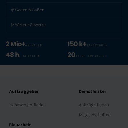
Garten & Außen
Weitere Gewerke
2 Mio+
150 k+
ANFRAGEN
HANDWERKER
48 h
20
Ø REAKTION
JAHRE ERFAHRUNG
Auftraggeber
Dienstleister
Handwerker finden
Aufträge finden
Mitgliedschaften
Blauarbeit