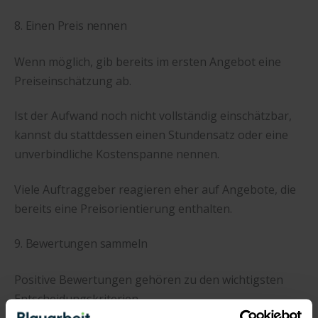
8. Einen Preis nennen
Wenn möglich, gib bereits im ersten Angebot eine
Preiseinschätzung ab.
Ist der Aufwand noch nicht vollständig einschätzbar,
kannst du stattdessen einen Stundensatz oder eine
unverbindliche Kostenspanne nennen.
Viele Auftraggeber reagieren eher auf Angebote, die
bereits eine Preisorientierung enthalten.
9. Bewertungen sammeln
Positive Bewertungen gehören zu den wichtigsten
Entscheidungskriterien.