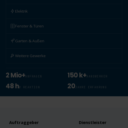
Elektrik
Fenster & Türen
Garten & Außen
Weitere Gewerke
2 Mio+
150 k+
ANFRAGEN
HANDWERKER
48 h
20
Ø REAKTION
JAHRE ERFAHRUNG
Auftraggeber
Dienstleister