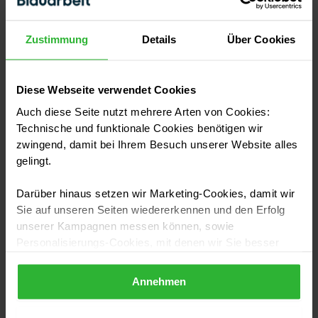
Bitte zufriedene Kunden nach jedem abgeschlossenen
Auftrag um eine Bewertung. Über dein
Zustimmung
Details
Über Cookies
Blauarbeitkonto kannst du dafür ganz einfach eine
Bewertungsanfrage versenden.
Diese Webseite verwendet Cookies
Mit jeder positiven Bewertung steigt außerdem dein
Auch diese Seite nutzt mehrere Arten von Cookies:
Blauarbeit-Index, ein zusätzlicher Vertrauensfaktor
Technische und funktionale Cookies benötigen wir
zwingend, damit bei Ihrem Besuch unserer Website alles
für zukünftige Auftraggeber.
gelingt.
10. Eine eigene Website betreiben
Darüber hinaus setzen wir Marketing-Cookies, damit wir
Sie auf unseren Seiten wiedererkennen und den Erfolg
Eine professionelle Website stärkt deine
unserer Kampagnen messen können, sowie
Onlinepräsenz und schafft zusätzliches Vertrauen.
Personalisierungs-Cookies, mit denen wir Sie besser
ansprechen können, auch außerhalb unserer Webseiten.
Sie bietet Auftraggebern die Möglichkeit, mehr über
Annehmen
deinen Betrieb, deine Leistungen und Referenzen zu
Sollten Sie Ihre Auswahl später überdenken und die
aktivierten Cookies löschen wollen, so können Sie dies
erfahren. Falls du noch keine Website hast oder