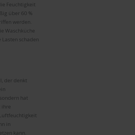
ie Feuchtigkeit
äßig über 60 %
iffen werden.
 die Waschküche
e Lasten schaden
l, der denkt
ein
 sondern hat
 ihre
uftfeuchtigkeit
nn in
etzen kann.