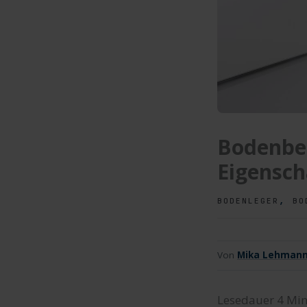
Bodenbel
Eigensch
,
BODENLEGER
BO
Von
Mika Lehman
Lesedauer
4
Min