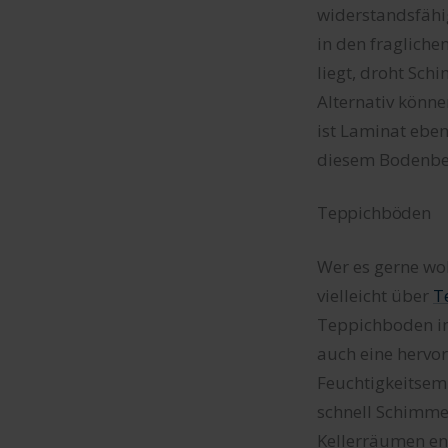
widerstandsfähig
in den fragliche
liegt, droht Sc
Alternativ könn
ist Laminat ebe
diesem Bodenbe
Teppichböden
Wer es gerne woh
vielleicht über
T
Teppichboden im 
auch eine herv
Feuchtigkeitsemp
schnell Schimmel
Kellerräumen ent