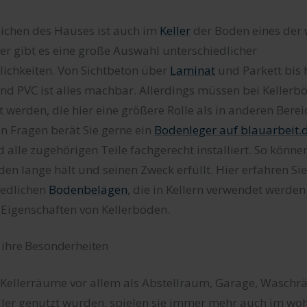
eichen des Hauses ist auch im
Keller
der Boden eines der 
r gibt es eine große Auswahl unterschiedlicher
ichkeiten. Von Sichtbeton über
Laminat
und Parkett bis 
d PVC ist alles machbar. Allerdings müssen bei Keller
 werden, die hier eine größere Rolle als in anderen Bere
en Fragen berät Sie gerne ein
Bodenleger auf blauarbeit.
 alle zugehörigen Teile fachgerecht installiert. So können
den lange hält und seinen Zweck erfüllt. Hier erfahren Sie
iedlichen
Bodenbelägen
, die in Kellern verwendet werde
Eigenschaften von Kellerböden.
 ihre Besonderheiten
Kellerräume vor allem als Abstellraum, Garage, Waschr
ler genutzt wurden, spielen sie immer mehr auch im wo