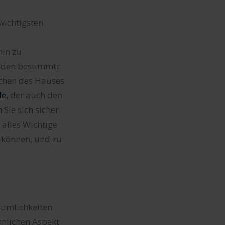
wichtigsten
hin zu
böden bestimmte
ichen des Hauses
de
, der auch den
 Sie sich sicher
 alles Wichtige
n können, und zu
äumlichkeiten
hnlichen Aspekt