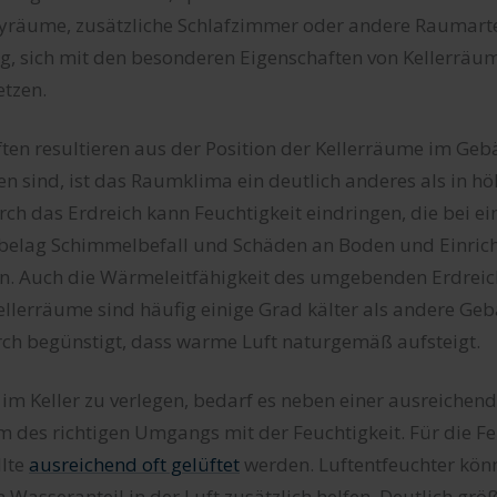
byräume, zusätzliche Schlafzimmer oder andere Raumar
g, sich mit den besonderen Eigenschaften von Kellerräu
tzen.
ten resultieren aus der Position der Kellerräume im Geb
 sind, ist das Raumklima ein deutlich anderes als in h
ch das Erdreich kann Feuchtigkeit eindringen, die bei ei
belag Schimmelbefall und Schäden an Boden und Einric
n. Auch die Wärmeleitfähigkeit des umgebenden Erdreich
Kellerräume sind häufig einige Grad kälter als andere Geb
ch begünstigt, dass warme Luft naturgemäß aufsteigt.
m Keller zu verlegen, bedarf es neben einer ausreichen
m des richtigen Umgangs mit der Feuchtigkeit. Für die Fe
llte
ausreichend oft gelüftet
werden. Luftentfeuchter kön
Wasseranteil in der Luft zusätzlich helfen. Deutlich größ