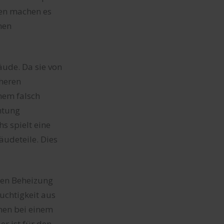
ten machen es
men
äude. Da sie von
öheren
nem falsch
htung
s spielt eine
äudeteile. Dies
den Beheizung
uchtigkeit aus
nen bei einem
er ist für den