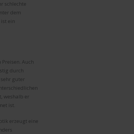
r schlechte
unter dem
ist ein
 Preisen. Auch
stig durch
 sehr guter
nterschiedlichen
, weshalb er
t ist.
tik erzeugt eine
nders