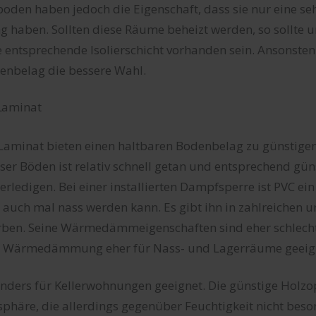
oden haben jedoch die Eigenschaft, dass sie nur eine seh
ben. Sollten diese Räume beheizt werden, so sollte 
entsprechende Isolierschicht vorhanden sein. Ansonsten 
denbelag die bessere Wahl.
Laminat
aminat bieten einen haltbaren Bodenbelag zu günstigen
ser Böden ist relativ schnell getan und entsprechend gün
erledigen. Bei einer installierten Dampfsperre ist PVC ein
auch mal nass werden kann. Es gibt ihn in zahlreichen u
ben. Seine Wärmedämmeigenschaften sind eher schlecht
e Wärmedämmung eher für Nass- und Lagerräume geeigne
nders für Kellerwohnungen geeignet. Die günstige Holzop
phäre, die allerdings gegenüber Feuchtigkeit nicht beso