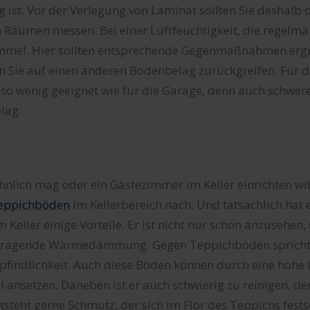
 ist. Vor der Verlegung von Laminat sollten Sie deshalb d
n Räumen messen. Bei einer Luftfeuchtigkeit, die regelm
himmel. Hier sollten entsprechende Gegenmaßnahmen ergr
en Sie auf einen anderen Bodenbelag zurückgreifen. Für
nso wenig geeignet wie für die Garage, denn auch schwer
lag.
nlich mag oder ein Gästezimmer im Keller einrichten wil
eppichböden
im Kellerbereich nach. Und tatsächlich hat 
Keller einige Vorteile. Er ist nicht nur schön anzusehen,
orragende Wärmedämmung. Gegen Teppichböden spricht
findlichkeit. Auch diese Böden können durch eine hohe L
 ansetzen. Daneben ist er auch schwierig zu reinigen, de
steht gerne Schmutz, der sich im Flor des Teppichs fests