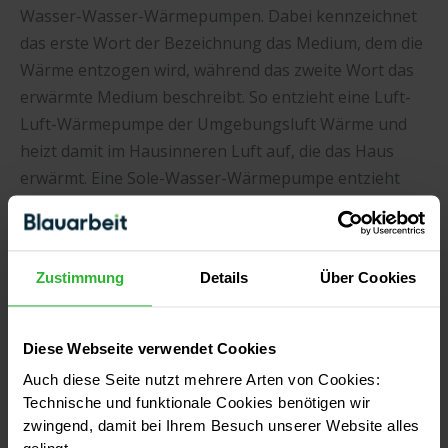
Wasser-Wasser-Wärmepumpen. Dabei kennzeichnet
das erste Wort der Bezeichnung das Medium, dem die
Wärme entzogen wird, während das zweite Wort das
erwärmte Medium beschreibt. So entzieht eine Luft-
Luft-Wärmepumpe der Umgebungsluft Wärme und
heizt damit im Hausinneren Luft auf, die das Haus
erwärmt. Eine Sole-Wasser-Wärmepumpe entzieht
dem Erdreich über Erdkollektoren Wärme, während
eine Wasser-Wasser-Wärmepumpe über eine Sonde
die Wärme des Grundwassers anzapft.
Zustimmung
Details
Über Cookies
Wenn es um den Einbau von Wärmepumpen im
Altbau geht, so sind vor allem Erd-Wasser-
Diese Webseite verwendet Cookies
Wärmepumpen und Wasser-Wasser-Wärmepumpen
Auch diese Seite nutzt mehrere Arten von Cookies:
vorteilhaft, denn diese bewahren auch an kalten
Technische und funktionale Cookies benötigen wir
Wintertagen einen hohen Wirkungsgrad.
zwingend, damit bei Ihrem Besuch unserer Website alles
Wärmepumpen dieser Art benötigen jedoch eine