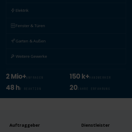
Elektrik
Fenster & Türen
Garten & Außen
Weitere Gewerke
2 Mio+
150 k+
ANFRAGEN
HANDWERKER
48 h
20
Ø REAKTION
JAHRE ERFAHRUNG
Auftraggeber
Dienstleister