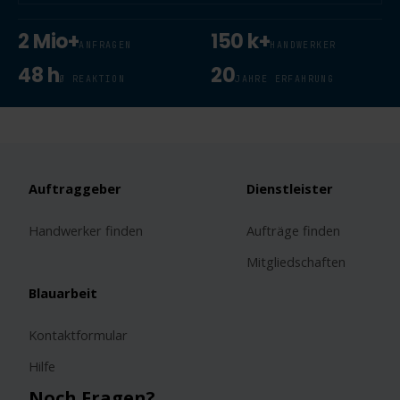
2 Mio+
150 k+
ANFRAGEN
HANDWERKER
48 h
20
Ø REAKTION
JAHRE ERFAHRUNG
Auftraggeber
Dienstleister
Handwerker finden
Aufträge finden
Mitgliedschaften
Blauarbeit
Kontaktformular
Hilfe
Noch Fragen?