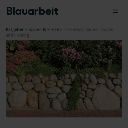
Zum
Inhalt
springen
Ratgeber
»
Kosten & Preise
»
Friesenwall bauen - Kosten
und Planung