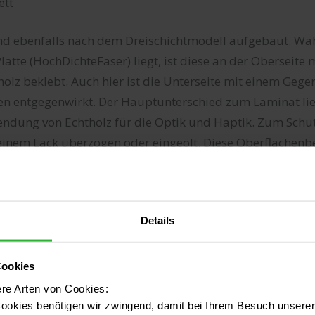
ett
nd ebenfalls nach dem Dreischichtmodell aufgebaut. Wä
latte (HochDichteFaser) liegt, ist diese an der Oberseite
holz beklebt. Auch hier ist die Unterseite mit einem Gege
n entgegenwirkt. Der Hauptunterschied zum Laminat lie
endung von Echtholz für die Optik und Haptik. Zum Schu
 einem Lack überzogen oder eingeölt. Diese Oberflächen
annte Opferschicht, die durch Umwelteinflüsse anstelle d
cht wird und deshalb regelmäßig gepflegt werden muss
on Laminat und Parkett
Details
on Laminat
Cookies
ere Arten von Cookies:
l von Laminat ist seine Vielseitigkeit. Zahlreiche Holzdek
ookies benötigen wir zwingend, damit bei Ihrem Besuch unserer 