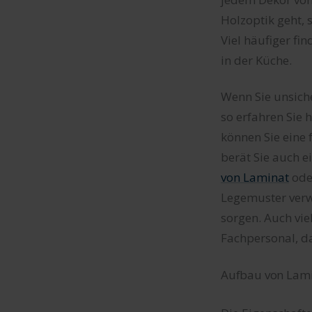
Holzoptik geht,
Viel häufiger fi
in der Küche.
Wenn Sie unsiche
so erfahren Sie 
können Sie eine 
berät Sie auch e
von Laminat
oder
Legemuster verw
sorgen. Auch vie
Fachpersonal, d
Aufbau von Lami