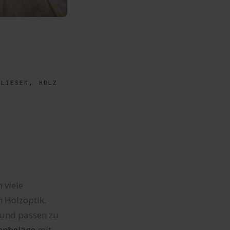
,
FLIESEN
HOLZ
 viele
n Holzoptik.
n und passen zu
enbeläge
mit