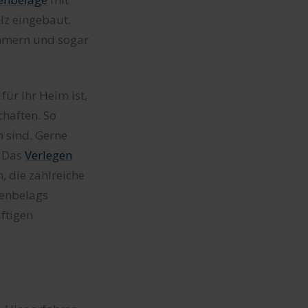
lz eingebaut.
mmern und sogar
für Ihr Heim ist,
chaften. So
h sind. Gerne
. Das
Verlegen
, die zahlreiche
denbelags
äftigen