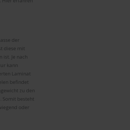
 Hier erfahren
asse der
t diese mit
ist. Je nach
tur kann
erten Laminat
elen befindet
ngewicht zu den
. Somit besteht
rwiegend oder