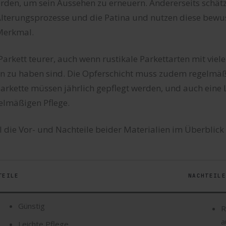
rden, um sein Aussehen zu erneuern. Andererseits schätze
Alterungsprozesse und die Patina und nutzen diese bewus
 Merkmal.
 Parkett teurer, auch wenn rustikale Parkettarten mit viel
en zu haben sind. Die Opferschicht muss zudem regelmäß
arkette müssen jährlich gepflegt werden, und auch eine 
elmäßigen Pflege.
 die Vor- und Nachteile beider Materialien im Überblick
TEILE
NACHTEILE
Günstig
R
a
Leichte Pflege