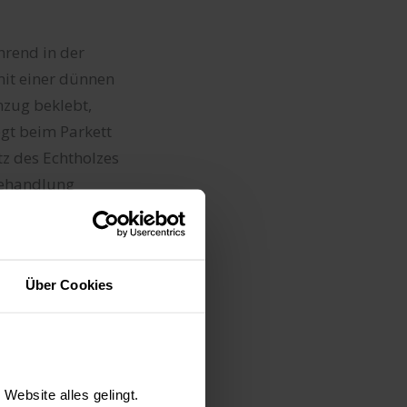
hrend in der
 mit einer dünnen
nzug beklebt,
gt beim Parkett
tz des Echtholzes
behandlung
es eigentlichen
.
Über Cookies
ors von klassisch
Website alles gelingt.