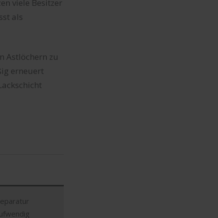
n viele Besitzer
st als
en Astlöchern zu
ig erneuert
Lackschicht
eparatur
ufwendig