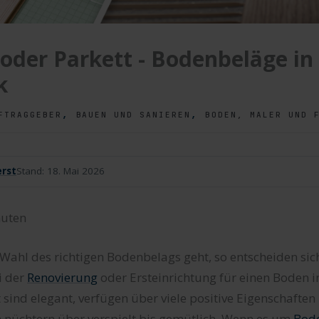
oder Parkett - Bodenbeläge in
k
,
,
FTRAGGEBER
BAUEN UND SANIEREN
BODEN, MALER UND 
rst
Stand:
18. Mai 2026
uten
ahl des richtigen Bodenbelags geht, so entscheiden sich
i der
Renovierung
oder Ersteinrichtung für einen Boden i
 sind elegant, verfügen über viele positive Eigenschafte
 nüchtern über verspielt bis gemütlich. Wenn es um
Bod