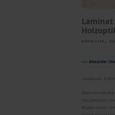
Laminat 
Holzopti
,
BODENLEGER
AU
Von
Alexander Obe
Lesedauer
4
Min
Wenn es um die W
Hausbesitzer be
Böden dieser Art
jedem Dekor von