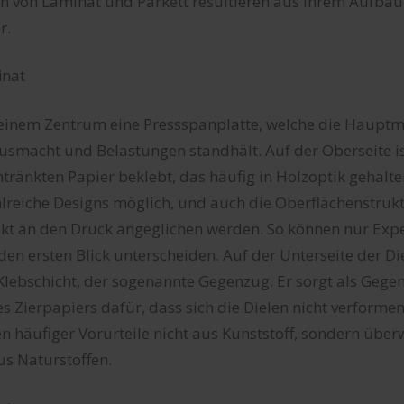
n von Laminat und Parkett resultieren aus ihrem Aufbau.
r.
inat
seinem Zentrum eine Pressspanplatte, welche die Hauptm
usmacht und Belastungen standhält. Auf der Oberseite is
ränkten Papier beklebt, das häufig in Holzoptik gehalten 
lreiche Designs möglich, und auch die Oberflächenstruk
ekt an den Druck angeglichen werden. So können nur Exp
den ersten Blick unterscheiden. Auf der Unterseite der Di
 Klebschicht, der sogenannte Gegenzug. Er sorgt als Gege
s Zierpapiers dafür, dass sich die Dielen nicht verformen
n häufiger Vorurteile nicht aus Kunststoff, sondern übe
us Naturstoffen.