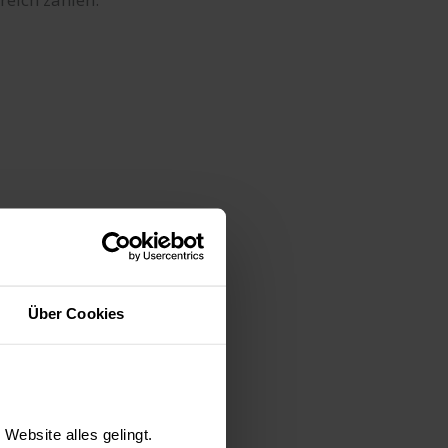
 Fliesen für
Über Cookies
andhalten –
ge Rolle. Können
atzen, was vor
Website alles gelingt.
en frostsichere