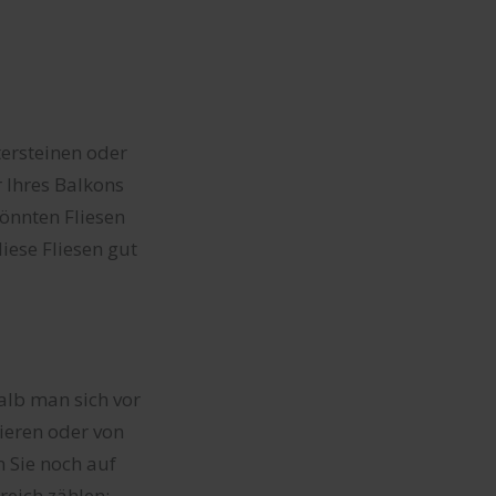
tersteinen oder
 Ihres Balkons
önnten Fliesen
iese Fliesen gut
halb man sich vor
ieren oder von
n Sie noch auf
reich zählen: