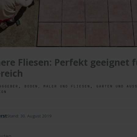
here Fliesen: Perfekt geeignet 
reich
,
,
AGGEBER
BODEN, MALER UND FLIESEN
GARTEN UND AUSS
KON
rst
Stand:
30. August 2019
uten