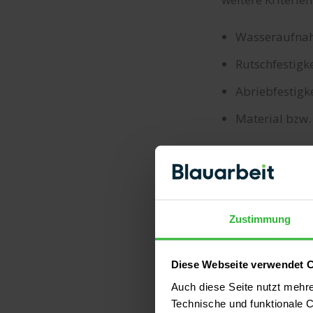
Wasseraufnahm
Rutschfestigke
Abriebfestigk
Material bzw. 
Ein Zusammenspie
Ihren Außenberei
Wasseraufnahmef
Zustimmung
Gerade im Winte
Diese Webseite verwendet 
sollte also Fro
Auch diese Seite nutzt mehr
die Fliesen näml
Technische und funktionale C
allem bei teurer