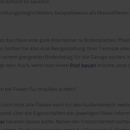
und einfach zu säubern
staltungsmöglichkeiten, beispielsweise als Mosaikfliesen
lso durchaus eine gute Alternative zu Bodenplatten, Pflas
 Sollten Sie also eine Neugestaltung Ihrer Terrasse oder
h einem geeigneten Bodenbelag für die Garage suchen, k
ige sein. Auch, wenn man einen
Pool bauen
möchte, sind d
n bei Fliesen für draußen achten?
n sich nicht alle Fliesen auch für den Außenbereich, wes
end über die Eigenschaften der jeweiligen Fliese inform
ger
beraten lassen sollte. Neben der Frostsicherheit sollte
n achten. Zu den Voraussetzungen für Fliesen im Außenbe