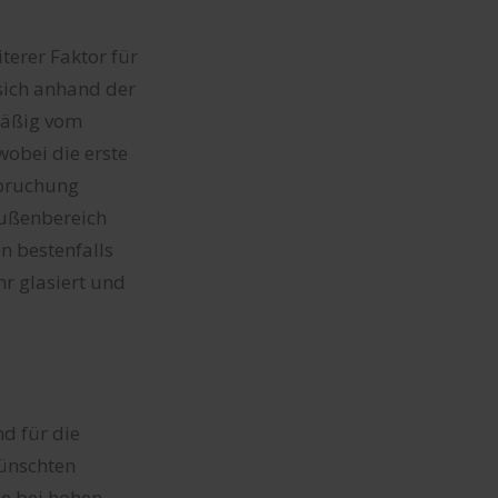
terer Faktor für
 sich anhand der
mäßig vom
obei die erste
spruchung
Außenbereich
n bestenfalls
r glasiert und
nd für die
wünschten
ie bei hohen