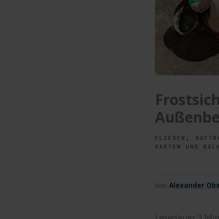
Frostsic
Außenbe
,
FLIESEN
AUFTR
GARTEN UND BAL
Von
Alexander Obe
Lesedauer
3
Min