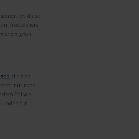
achten, ob diese
 um frostsichere
welche eignen
ägen
, die sich
 mehr nur noch
er dem Balkon
Gründen für