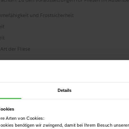
efähigkeit und Frostsicherheit
it
eit
Art der Fliese
l dieser Kriterien hilft Ihnen dabei, die perfekte Art von
ch zu finden.
ähigkeit und Frostsicherheit
Details
r, wenn Frost droht, müssen Fliesen draußen einigem st
Cookies
st drohen spielt das Wasseraufnahmevermögen eine wichti
ere Arten von Cookies:
ich zu viel Wasser aufnehmen, können sie bei Frost aufpl
ookies benötigen wir zwingend, damit bei Ihrem Besuch unserer 
en Varianten besonders ärgerlich wäre. In der Regel werd