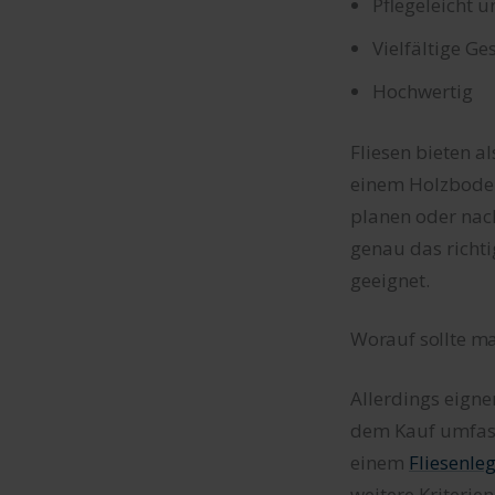
Pflegeleicht 
Vielfältige Ge
Hochwertig
Fliesen bieten a
einem Holzboden.
planen oder nac
genau das richt
geeignet.
Worauf sollte ma
Allerdings eigne
dem Kauf umfass
einem
Fliesenle
weitere Kriterie