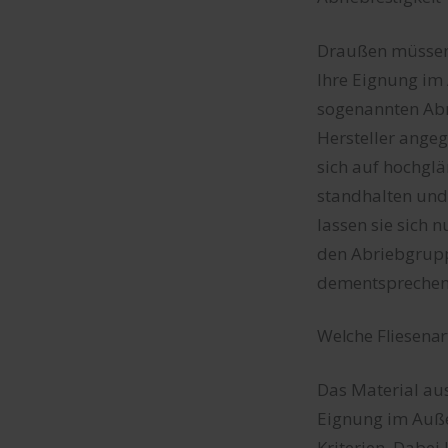
Draußen müssen F
Ihre Eignung im 
sogenannten Abr
Hersteller ange
sich auf hochglä
standhalten und
lassen sie sich 
den Abriebgruppe
dementsprechen
Welche Fliesenar
Das Material aus
Eignung im Auße
Kriterien. Dabei