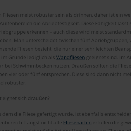
liesen meist robuster sein als drinnen, daher ist ein wei
Außenbereich die Abriebfestigkeit. Diese Fähigkeit lässt
iebgruppe erkennen – auch diese wird meist standard
geben. Man unterscheidet zwischen fünf Abriebgruppen, w
nzende Fliesen bezieht, die nur einer sehr leichten Bean
 im Grunde lediglich als
Wandfliesen
geeignet sind. Im 
nur bei Schwimmbecken nutzen. Draußen sollten die Fliese
n vier oder fünf entsprechen. Diese sind dann nicht meh
d robuster.
t eignet sich draußen?
 dem die Fliese gefertigt wurde, ist ebenfalls entscheide
nbereich. Längst nicht alle
Fliesenarten
erfüllen die ge
 kommt es meist auf die Art der Herstellung an. Fliesen, d