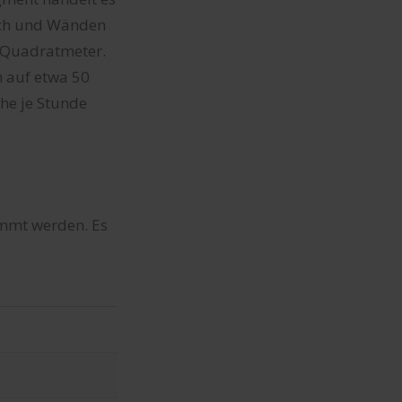
ch und Wänden
 Quadratmeter.
h auf etwa 50
he je Stunde
mmt werden. Es