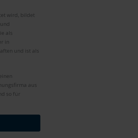
et wird, bildet
 und
e als
r in
ften und ist als
einen
mmungsfirma aus
d so für