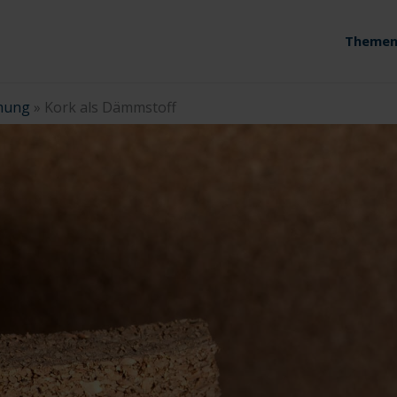
Themen
mung
»
Kork als Dämmstoff