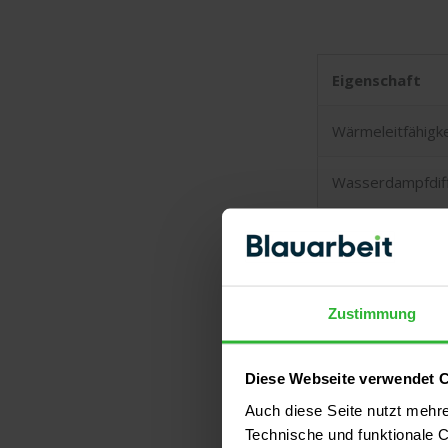
Eigenschaft
Wärmeleitfähigke
Wasserdampfdif
Brandschutzklas
Dichte
Zustimmung
spezifische Wär
Diese Webseite verwendet 
Auch diese Seite nutzt mehr
Die Wärmeleitfäh
Technische und funktionale C
Dämmstoff, lieg