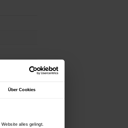
 entflammbar)
Über Cookies
 Stoffes als
Website alles gelingt.
ffe. Um die von