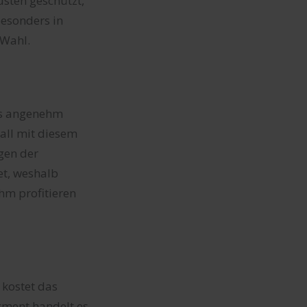
sten geschützt,
besonders in
 Wahl.
als angenehm
Fall mit diesem
gen der
et, weshalb
m profitieren
 kostet das
gment handelt es