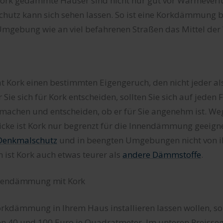
Kork gedämmte Häuser sind nicht nur gut vor Wärmeverlu
chutz kann sich sehen lassen. So ist eine Korkdämmung 
Umgebung wie an viel befahrenen Straßen das Mittel der
at Kork einen bestimmten Eigengeruch, den nicht jeder 
Sie sich für Kork entscheiden, sollten Sie sich auf jeden 
 machen und entscheiden, ob er für Sie angenehm ist. We
Dicke ist Kork nur begrenzt für die Innendämmung geeign
Denkmalschutz
und in beengten Umgebungen nicht von ih
 ist Kork auch etwas teurer als
andere Dämmstoffe
.
ußendämmung mit Kork
rkdämmung in Ihrem Haus installieren lassen wollen, so
en 40 und 100 Euro je Quadratmeter. Im unteren Preisse