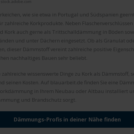
/ stock.adobe.com
rkeichen, wie sie etwa in Portugal und Südspanien geernt
ür zahlreiche Korkprodukte. Neben Flaschenverschlüssen
rd Kork auch gerne als Trittschalldämmung in Böden sowi
nden und unter Dächern eingesetzt. Ob als Granulat ode
 dieser Dämmstoff vereint zahlreiche positive Eigenscha
chen nachhaltiges Bauen sehr beliebt.
e zahlreiche wissenswerte Dinge zu Kork als Dämmstoff, s
nd seinen Kosten. Auf blauarbeit.de finden Sie eine Dä
 Korkdämmung in Ihrem Neubau oder Altbau installiert un
ämmung und Brandschutz sorgt.
Dämmungs-Profis in deiner Nähe finden