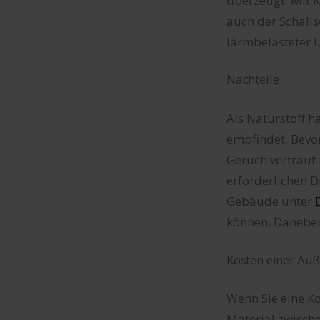
überzeugt. Mit 
auch der Schalls
lärmbelasteter 
Nachteile
Als Naturstoff h
empfindet. Bevor 
Geruch vertraut
erforderlichen 
Gebäude unter
können. Daneben
Kosten einer A
Wenn Sie eine Ko
Material zwisch