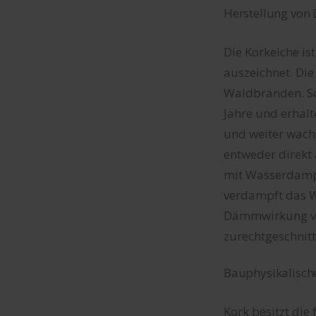
Herstellung von
Die Korkeiche is
auszeichnet. Die
Waldbränden. Sch
Jahre und erhal
und weiter wachs
entweder direkt 
mit Wasserdampf 
verdampft das Wa
Dämmwirkung ver
zurechtgeschnit
Bauphysikalisch
Kork besitzt die