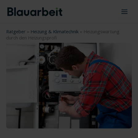
Zum
Inhalt
springen
Ratgeber
»
Heizung & Klimatechnik
»
Heizungswartung
durch den Heizungsprofi