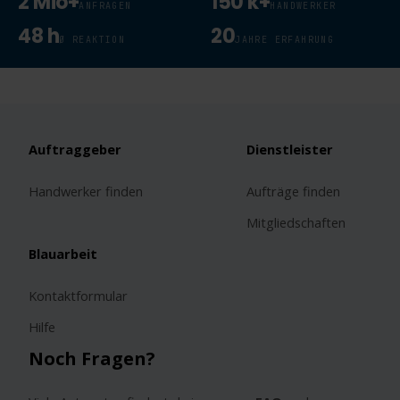
2 Mio+
150 k+
ANFRAGEN
HANDWERKER
48 h
20
Ø REAKTION
JAHRE ERFAHRUNG
Auftraggeber
Dienstleister
Handwerker finden
Aufträge finden
Mitgliedschaften
Blauarbeit
Kontaktformular
Hilfe
Noch Fragen?