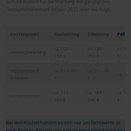
sich die Kosten für die Wartung der gängigsten
Heizsysteme aktuell im Jahr 2022 aber wie folgt.
Kostenpunkt
Gasheizung
Ölheizung
Pellet
ca. 100 –
ca. 150 –
ca. 18
Heizungswartung
150 €
200 €
€
Messprotokoll
ca. 35 – 40
ca. 35 – 40
ca. 35 
erstellen
€
€
ca. 135 –
ca. 185 –
ca. 11
Gesamtkosten
190 €
240 €
€
Bei den Kosten handelt es sich nur um Richtwerte. Je
nach Region, Betrieb und individuellen Gegebenheiten