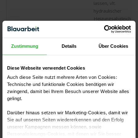
lassen, vlt.
hydraulischer
Heizungsabgleich
nötig
In Aufheiz- oder
Zustimmung
Details
Über Cookies
Falsch verlegte
Abkühlphasen
Rohre
unbedenklich
Heizung
Diese Webseite verwendet Cookies
klopft oder
Rohre dehnen
Bei
Auch diese Seite nutzt mehrere Arten von Cookies:
knarrt
sich aus oder
durchgehenden
Technische und funktionale Cookies benötigen wir
ziehen sich
Geräuschen →
zwingend, damit bei Ihrem Besuch unserer Website alles
zusammen
Heizung warten
gelingt.
lassen
Darüber hinaus setzen wir Marketing-Cookies, damit wir
Verschleiß
Sie auf unseren Seiten wiedererkennen und den Erfolg
Fachkraft für die
Tropfende
unserer Kampagnen messen können, sowie
Heizungswartung
Heizung
Poröse
Personalisierungs-Cookies, mit denen wir Sie besser
engagieren