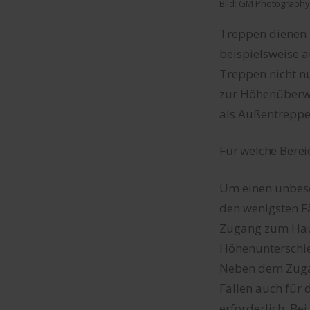
Bild: GM Photography
Treppen dienen 
beispielsweise 
Treppen nicht n
zur Höhenüberwi
als Außentreppe
Für welche Berei
Um einen unbesc
den wenigsten F
Zugang zum Hau
Höhenunterschie
Neben dem Zuga
Fällen auch für
erforderlich. B