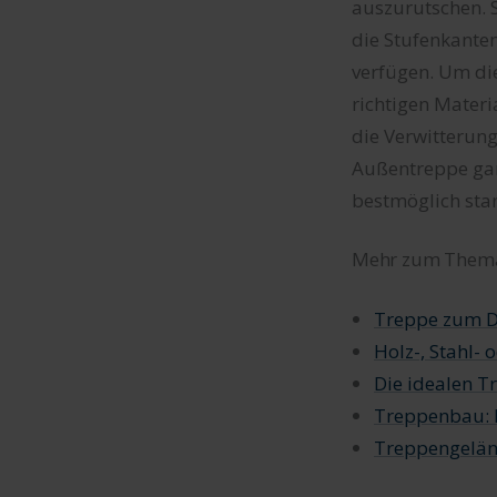
auszurutschen. 
die Stufenkanten
verfügen. Um die
richtigen Materia
die Verwitterun
Außentreppe gar
bestmöglich sta
Mehr zum Them
Treppe zum D
Holz-, Stahl-
Die idealen 
Treppenbau: K
Treppengelän