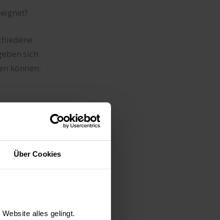
eeignet?
chiedene
geben sich
en können:
er Außentreppen.
n dann passend
erankert. Die
Über Cookies
sein, wie die
 Trittflächen
esonders
sse.
Website alles gelingt.