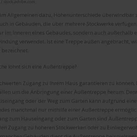
 / stock.adobe.com
im Allgemeinen dazu, Höhenunterschiede überwindbar 
auch in Gebäuden, die über mehrere Stockwerke verfügen
ur im Inneren eines Gebäudes, sondern auch außerhalb e
ndung verwendet. Ist eine Treppe außen angebracht, wi
 bezeichnet.
che lohnt sich eine Außentreppe?
hwerten Zugang zu Ihrem Haus garantieren zu können,
ällen um die Anbringung einer Außentreppe herum. Denn
seingang oder der Weg zum Garten kann aufgrund eine
des manchmal nur mithilfe einer Außentreppe ermöglic
ng zum Hauseingang oder zum Garten sind Außentreppe
 den Zugang zu höheren Stockwerken oder zu Einliegerw
ei manchen Gebäuden dient die Außentreppe beispielswei