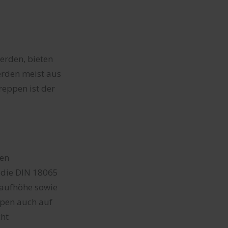
erden, bieten
erden meist aus
reppen ist der
den
 die DIN 18065
laufhöhe sowie
ppen auch auf
cht