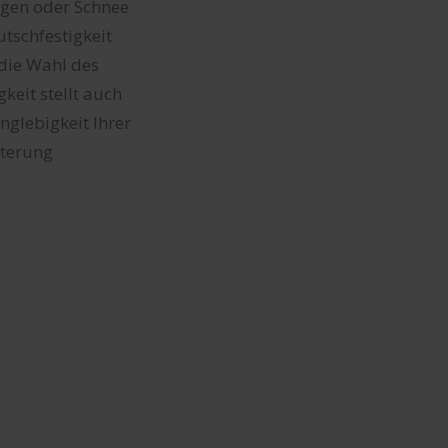
egen oder Schnee
tschfestigkeit
 die Wahl des
gkeit stellt auch
glebigkeit Ihrer
tterung