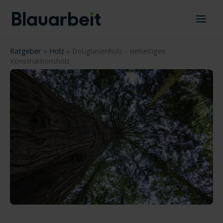
Zum
Inhalt
springen
Ratgeber
»
Holz
»
Douglasienholz - vielseitiges
Konstruktionsholz