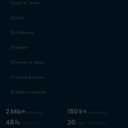
Bad & Sanitär
Dach
Fußboden
Elektrik
Fenster & Türen
Garten & Außen
Weitere Gewerke
2 Mio+
150 k+
ANFRAGEN
HANDWERKER
48 h
20
Ø REAKTION
JAHRE ERFAHRUNG