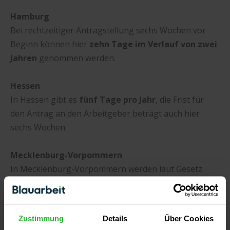
Hamburg
Bei rechtzeitiger Antragstellung sechs Wochen vor
Beginn können hier
zehn Tage im Verlauf von zwei
Jahren
genommen werden.
Hessen
In Hessen gibt es
fünf Tage pro Jahr
, die Frist für
den Antrag an den Arbeitgeber beträgt auch hier
sechs Wochen.
Mecklenburg-Vorpommern
In Mecklenburg-Vorpommern werden laut Gesetz
fünf Tage
gewährt, bei acht Wochen Antragsfrist.
Niedersachsen
Zustimmung
Details
Über Cookies
Fünf Tage oder zehn Tage in zwei Jahren
. Der