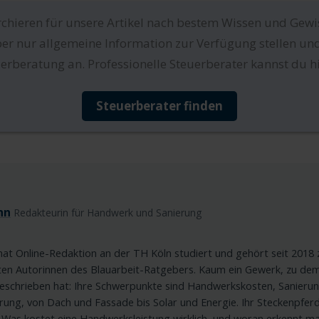
rchieren für unsere Artikel nach bestem Wissen und Gewi
er nur allgemeine Information zur Verfügung stellen und
erberatung an. Professionelle Steuerberater kannst du hi
Steuerberater finden
nn
Redakteurin für Handwerk und Sanierung
at Online-Redaktion an der TH Köln studiert und gehört seit 2018 
ten Autorinnen des Blauarbeit-Ratgebers. Kaum ein Gewerk, zu de
geschrieben hat: Ihre Schwerpunkte sind Handwerkskosten, Sanieru
ung, von Dach und Fassade bis Solar und Energie. Ihr Steckenpfer
: Was kostet eine Handwerksleistung wirklich, und woran erkennt m