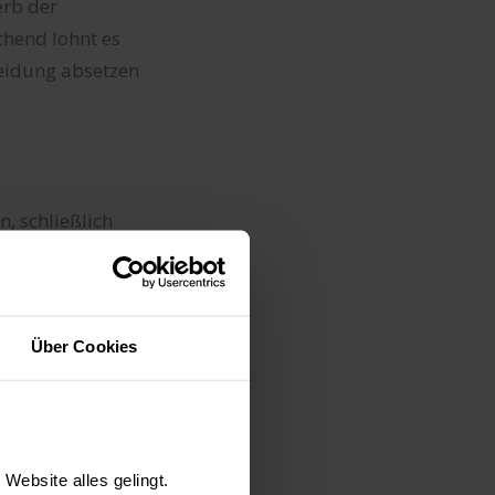
erb der
hend lohnt es
leidung absetzen
, schließlich
itskleidung
Über Cookies
Website alles gelingt.