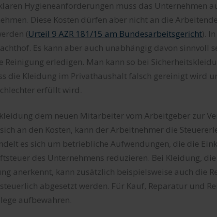
 klaren Hygieneanforderungen muss das Unternehmen a
ehmen. Diese Kosten dürfen aber nicht an die Arbeitend
erden (
Urteil 9 AZR 181/15 am Bundesarbeitsgericht
). I
lachthof. Es kann aber auch unabhängig davon sinnvoll s
 Reinigung erledigen. Man kann so bei Sicherheitskleid
ass die Kleidung im Privathaushalt falsch gereinigt wird 
hlechter erfüllt wird.
skleidung dem neuen Mitarbeiter vom Arbeitgeber zur Ve
t sich an den Kosten, kann der Arbeitnehmer die Steuererl
ndelt es sich um betriebliche Aufwendungen, die die E
ftsteuer des Unternehmens reduzieren. Bei Kleidung, di
ung anerkennt, kann zusätzlich beispielsweise auch die R
steuerlich abgesetzt werden. Für Kauf, Reparatur und Rei
lege aufbewahren.