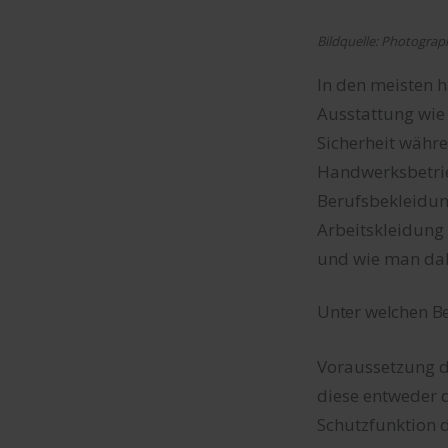
Bildquelle: Photogra
In den meisten h
Ausstattung wie 
Sicherheit währe
Handwerksbetrie
Berufsbekleidun
Arbeitskleidung 
und wie man dab
Unter welchen B
Voraussetzung da
diese entweder d
Schutzfunktion d