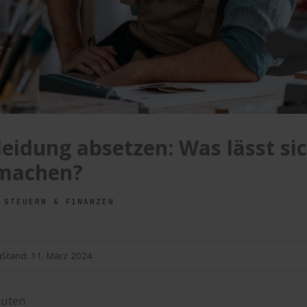
leidung absetzen: Was lässt si
 machen?
,
STEUERN & FINANZEN
n
Stand:
11. März 2024
uten