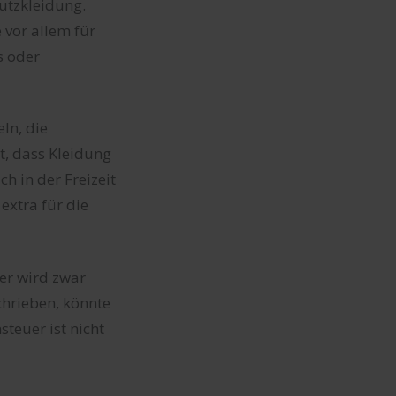
utzkleidung.
 vor allem für
s oder
ln, die
t, dass Kleidung
h in der Freizeit
extra für die
Der wird zwar
chrieben, könnte
teuer ist nicht