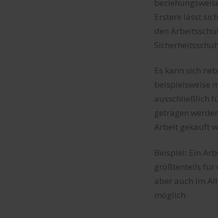
beziehungsweise
Erstere lässt si
den Arbeitsschut
Sicherheitsschu
Es kann sich ne
beispielsweise 
ausschließlich f
getragen werden
Arbeit gekauft wu
Beispiel: Ein Ar
größtenteils für
aber auch im Al
möglich.