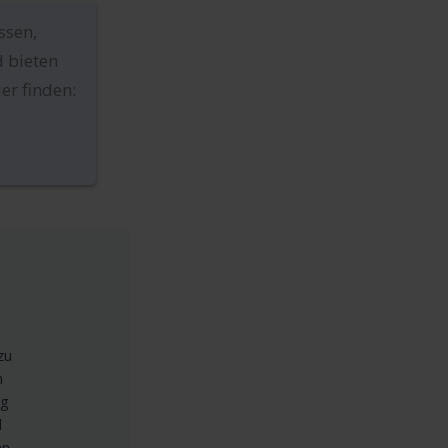
ssen,
 bieten
er finden:
zu
m
ng
d
an