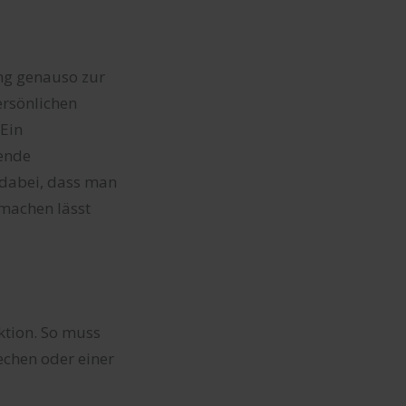
ung genauso zur
ersönlichen
 Ein
zende
 dabei, dass man
 machen lässt
ktion. So muss
echen oder einer