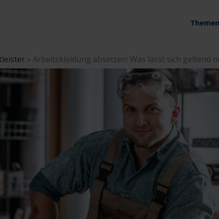
Themen
leister
»
Arbeitskleidung absetzen: Was lässt sich geltend 