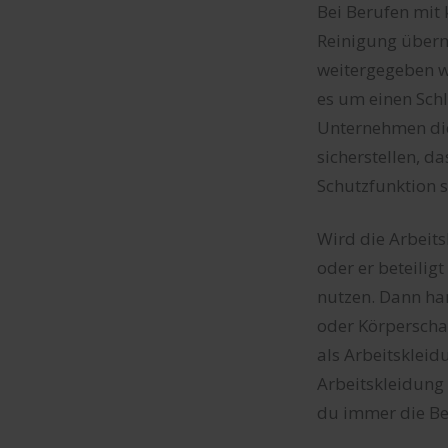
Bei Berufen mit
Reinigung übern
weitergegeben w
es um einen Sch
Unternehmen die
sicherstellen, d
Schutzfunktion sc
Wird die Arbeit
oder er beteilig
nutzen. Dann ha
oder Körperscha
als Arbeitskleid
Arbeitskleidung 
du immer die Be