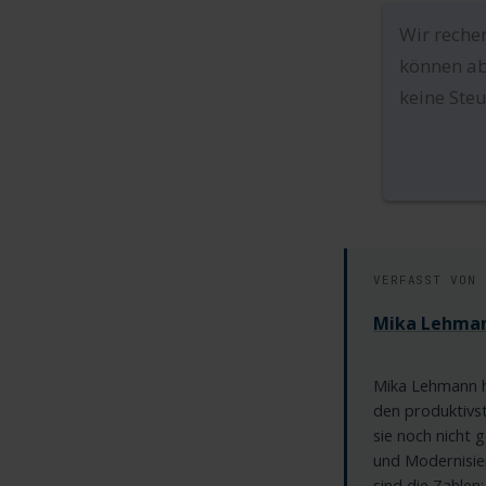
Wir reche
können ab
keine Steu
VERFASST VON
Mika Lehma
Mika Lehmann h
den produktivs
sie noch nicht 
und Modernisier
sind die Zahlen