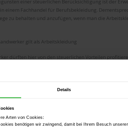
gunsten einer steuerlichen Berücksichtigung ist der Erw
 in einem Fachhandel für Berufsbekleidung. Dementsprec
elege zu behalten und anzufügen, wenn man die Arbeitsk
andwerker gilt als Arbeitskleidung
r dürften hier von den steuerlichen Vorteilen profitieren
rke auf eine bestimmte Bekleidung angewiesen. Zur Arbe
weise:
.B. bei Bauberufen)
Details
z.B. bei Malern, Klempnern etc.)
ge Kleidung (z.B. bei Schweißern)
Cookies
andschuhe
ere Arten von Cookies:
 & Schutzmasken
ookies benötigen wir zwingend, damit bei Ihrem Besuch unserer 