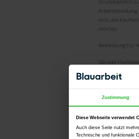
Grundsätzlich zu
Arbeitskleidung
sich, die Kaufb
möchte.
Bekleidung für H
Gerade Handwerke
sind viele Gewe
zählen beispiels
Schutzhelm (z
Zustimmung
Arbeitshosen (
Hitzebeständi
Diese Webseite verwendet 
Sicherheitsh
Auch diese Seite nutzt mehr
Schutzbrillen
Technische und funktionale C