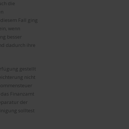
uch die
en
n diesem Fall ging
ein, wenn
ung besser
und dadurch ihre
rfügung gestellt
eichterung nicht
inkommensteuer
e das Finanzamt
eparatur der
nigung solltest