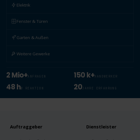
Elektrik
Fenster & Türen
Garten & Außen
Weitere Gewerke
2 Mio+
150 k+
ANFRAGEN
HANDWERKER
48 h
20
Ø REAKTION
JAHRE ERFAHRUNG
Auftraggeber
Dienstleister