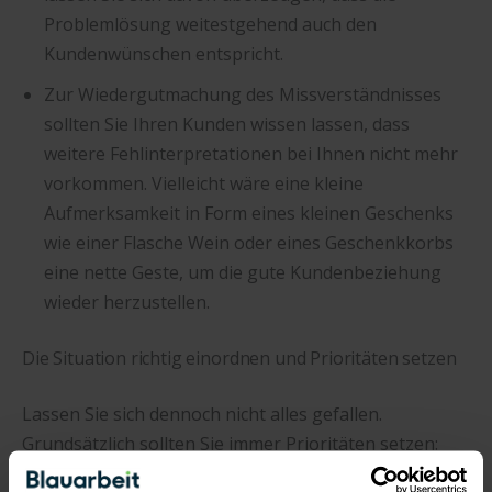
Problemlösung weitestgehend auch den
Kundenwünschen entspricht.
Zur Wiedergutmachung des Missverständnisses
sollten Sie Ihren Kunden wissen lassen, dass
weitere Fehlinterpretationen bei Ihnen nicht mehr
vorkommen. Vielleicht wäre eine kleine
Aufmerksamkeit in Form eines kleinen Geschenks
wie einer Flasche Wein oder eines Geschenkkorbs
eine nette Geste, um die gute Kundenbeziehung
wieder herzustellen.
Die Situation richtig einordnen und Prioritäten setzen
Lassen Sie sich dennoch nicht alles gefallen.
Grundsätzlich sollten Sie immer Prioritäten setzen:
Wenn der Kunde Sie anschreit und Sie gar nicht zu