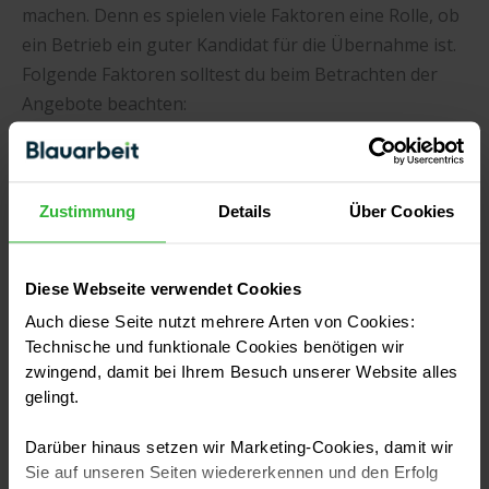
machen. Denn es spielen viele Faktoren eine Rolle, ob
ein Betrieb ein guter Kandidat für die Übernahme ist.
Folgende Faktoren solltest du beim Betrachten der
Angebote beachten:
Die Lage des Betriebs
Die Wettbewerbssituation und Konkurrenz
Zustimmung
Details
Über Cookies
Das mögliche Potenzial des Betriebs
Den bestehenden Kundenstamm
Die Auftragslage
Diese Webseite verwendet Cookies
Den bisherigen Ruf des Betriebs
Auch diese Seite nutzt mehrere Arten von Cookies:
Die Belegschaft
Technische und funktionale Cookies benötigen wir
Das Vorhandensein von Räumlichkeiten und der
zwingend, damit bei Ihrem Besuch unserer Website alles
Betriebsausstattung
gelingt.
Den Zustand der Räumlichkeiten und
Darüber hinaus setzen wir Marketing-Cookies, damit wir
Betriebsausstattung
Sie auf unseren Seiten wiedererkennen und den Erfolg
Die bisherigen Kosten und Erträge des Betriebs