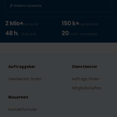
Weitere Gewerke
2 Mio+
150 k+
ANFRAGEN
HANDWERKER
48 h
20
Ø REAKTION
JAHRE ERFAHRUNG
Auftraggeber
Dienstleister
Handwerker finden
Aufträge finden
Mitgliedschaften
Blauarbeit
Kontaktformular