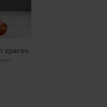
n sparen
NERGIE