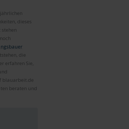
jährlichen
keiten, dieses
t stehen
 noch
ungsbauer
tstehen, die
r erfahren Sie,
 und
f blauarbeit.de
eiten beraten und