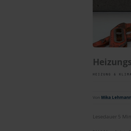
Heizung
HEIZUNG & KLIM
Von
Mika Lehman
Lesedauer
5
Min