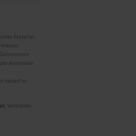
iches Material.
chmesser
er Dämmrohre
urate Abmessen
r bedarf es
en
. Verbreitet