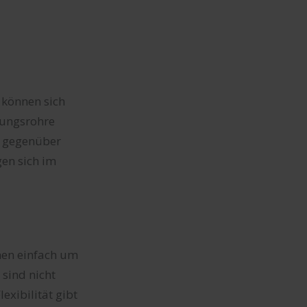
 können sich
zungsrohre
t gegenüber
gen sich im
nnen einfach um
 sind nicht
xibilität gibt