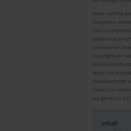
Bild: bildergala / st
Jeder möchte ger
Ausgaben, sonde
Ziel zu erreichen
zahlreiche versc
zeitintensiv. De
durchgeführt wer
Isolationsschich
wieso Sie Ihre H
Arbeitsschritte 
finden Sie zahlr
sie gerne für Si
Inhalt