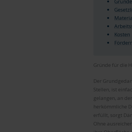
Gründe 
Gesetzl
Materia
Arbeits
Kosten
Förder
Gründe für die H
Der Grundgedan
Stellen, ist ein
gelangen, an de
herkömmliche D
erfüllt, sorgt 
Ohne ausreiche