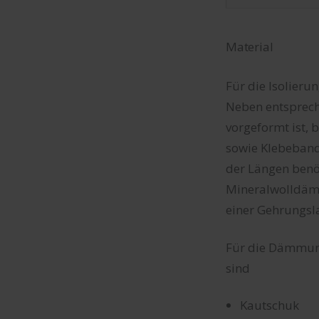
Material
Für die Isolieru
Neben entsprech
vorgeformt ist,
sowie Klebeband
der Längen ben
Mineralwolldämm
einer Gehrungsl
Für die Dämmun
sind
Kautschuk