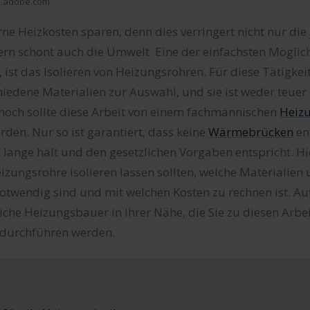
ock.adobe.com
ne Heizkosten sparen, denn dies verringert nicht nur die 
rn schont auch die Umwelt. Eine der einfachsten Möglich
, ist das Isolieren von Heizungsrohren. Für diese Tätigkei
hiedene Materialien zur Auswahl, und sie ist weder teuer
nnoch sollte diese Arbeit von einem fachmännischen
Heiz
den. Nur so ist garantiert, dass keine
Wärmebrücken
en
t lange hält und den gesetzlichen Vorgaben entspricht. Hie
eizungsrohre isolieren lassen sollten, welche Materialien
notwendig sind und mit welchen Kosten zu rechnen ist. Au
eiche Heizungsbauer in Ihrer Nähe, die Sie zu diesen Arb
e durchführen werden.