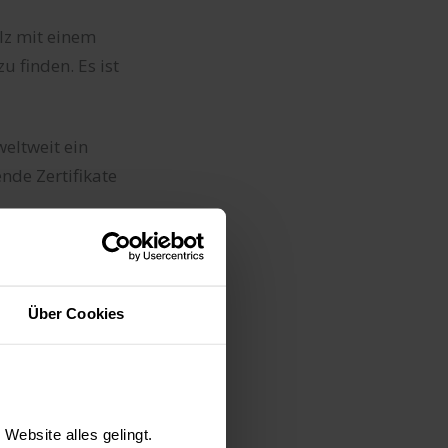
lz mit einem
u finden. Es ist
eltweit ein
nde Zertifikate
Über Cookies
zer bestens für
 Transportwege
Website alles gelingt.
assenbelag,