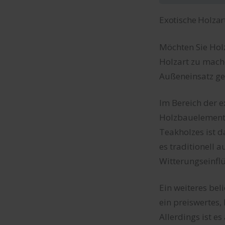
Exotische Holzar
Möchten Sie Holz
Holzart zu mache
Außeneinsatz ge
Im Bereich der e
Holzbauelemente
Teakholzes ist d
es traditionell 
Witterungseinflü
Ein weiteres bel
ein preiswertes, 
Allerdings ist e