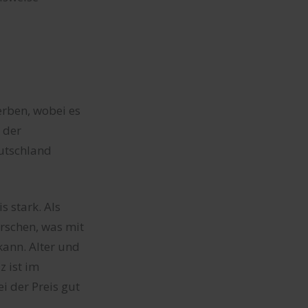
erben, wobei es
 der
eutschland
s stark. Als
rrschen, was mit
kann. Alter und
 ist im
i der Preis gut