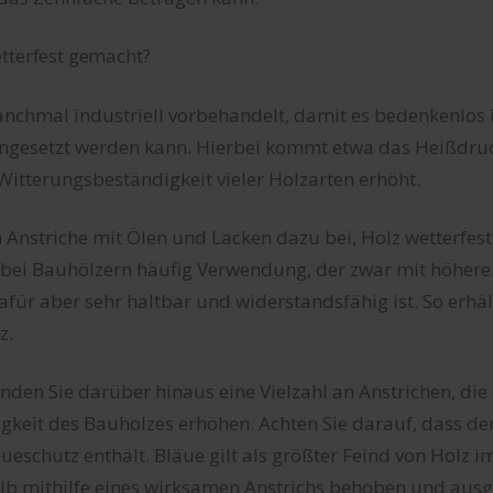
tterfest gemacht?
nchmal industriell vorbehandelt, damit es bedenkenlos
ngesetzt werden kann. Hierbei kommt etwa das Heißdru
 Witterungsbeständigkeit vieler Holzarten erhöht.
 Anstriche mit Ölen und Lacken dazu bei, Holz wetterfes
t bei Bauhölzern häufig Verwendung, der zwar mit höhere
afür aber sehr haltbar und widerstandsfähig ist. So erhäl
z.
nden Sie darüber hinaus eine Vielzahl an Anstrichen, die
keit des Bauholzes erhöhen. Achten Sie darauf, dass der
eschutz enthält. Bläue gilt als größter Feind von Holz 
alb mithilfe eines wirksamen Anstrichs behoben und ausg