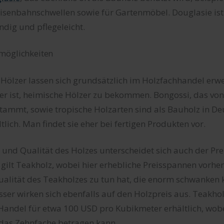
 Eisenbahnschwellen sowie für Gartenmöbel. Douglasie ist
dig und pflegeleicht.
möglichkeiten
 Hölzer lassen sich grundsätzlich im Holzfachhandel erw
ter ist, heimische Hölzer zu bekommen. Bongossi, das von
tammt, sowie tropische Holzarten sind als Bauholz in D
tlich. Man findet sie eher bei fertigen Produkten vor.
 und Qualität des Holzes unterscheidet sich auch der Prei
gilt Teakholz, wobei hier erhebliche Preisspannen vorhe
ualität des Teakholzes zu tun hat, die enorm schwanken 
r wirken sich ebenfalls auf den Holzpreis aus. Teakholz
Handel für etwa 100 USD pro Kubikmeter erhältlich, wobe
das Zehnfache betragen kann.