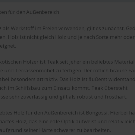
ten für den Außenbereich
 als Werkstoff im Freien verwenden, gilt es zunächst, G
n. Holz ist nicht gleich Holz und je nach Sorte mehr ode
eignet.
xotischen Hölzer ist Teak seit jeher ein beliebtes Materi
 und Terrassenmöbel zu fertigen. Der rötlich braune Fa
abei besonders attraktiv. Das Holz ist äußerst widerstan
auch im Schiffsbau zum Einsatz kommt. Teak übersteht
sse sehr zuverlässig und gilt als robust und frosthart.
iebtes Holz für den Außenbereich ist Bongossi. Hierbei h
hartes Holz, das eine edle Optik aufweist und relativ leicht
s aufgrund seiner Härte schwerer zu bearbeiten.