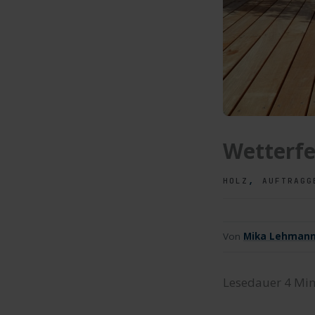
Wetterfe
,
HOLZ
AUFTRAGG
Von
Mika Lehman
Lesedauer
4
Min