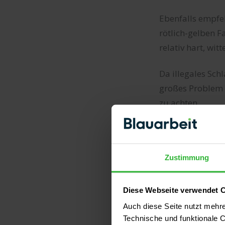
Ebenfalls empfeh
rötlich-gelben F
relativ hart, wi
Da illegales Sc
großes Problem d
zu achten.
Zustimmung
Heimische Holza
Diese Webseite verwendet 
Neben den oben 
Auch diese Seite nutzt mehr
den Außenbereic
Technische und funktionale C
geringer, was ih