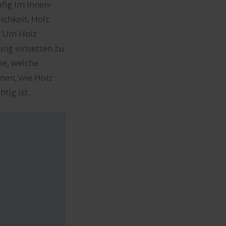
fig im Innen-
chkeit, Holz
s. Um Holz
ung einsetzen zu
ie, welche
men, wie Holz
tig ist.