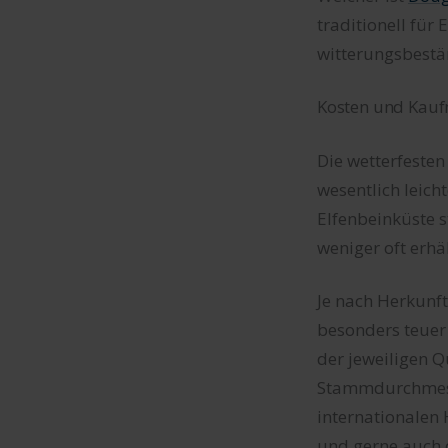
traditionell für
witterungsbestän
Kosten und Kauf
Die wetterfesten
wesentlich leich
Elfenbeinküste s
weniger oft erhäl
Je nach Herkunft
besonders teuer 
der jeweiligen Q
Stammdurchmesse
internationalen 
und gerne auch 