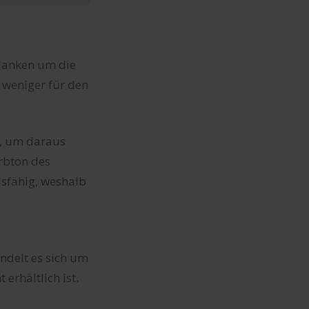
edanken um die
r weniger für den
al, um daraus
rbton des
dsfähig, weshalb
andelt es sich um
 erhältlich ist.