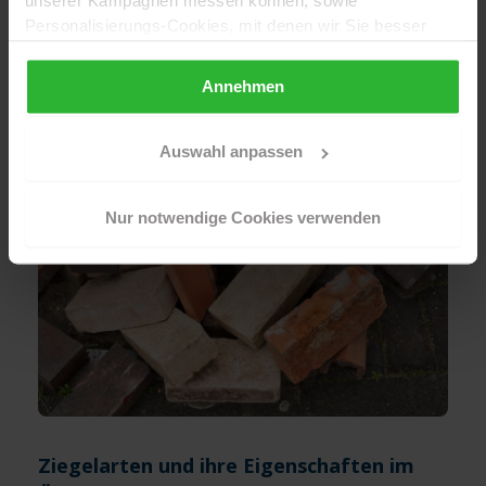
unserer Kampagnen messen können, sowie
Personalisierungs-Cookies, mit denen wir Sie besser
ansprechen können, auch außerhalb unserer Webseiten.
Weiterlesen
Annehmen
Sollten Sie Ihre Auswahl später überdenken und die
aktivierten Cookies löschen wollen, so können Sie dies
jederzeit über Ihren Browser tun. Sie können natürlich
Auswahl anpassen
auch auf den Button "Nur notwendige Cookies
verwenden" und somit nur die Cookies aktivieren, die für
Nur notwendige Cookies verwenden
das Funktionieren unserer Seite zwingend erforderlich
sind.
Sind Sie über 16? Dann willigen Sie mit „Annehmen“ in
die Nutzung aller Cookies ein – und schon gehts weiter.
Ziegelarten und ihre Eigenschaften im