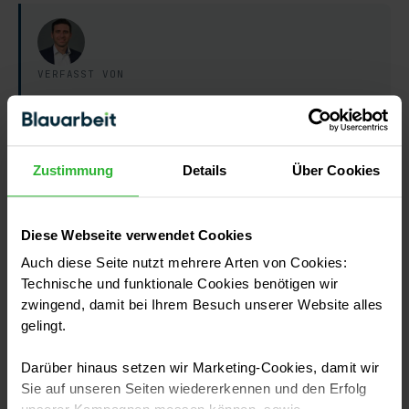
VERFASST VON
Alexander Oberst
Redakteur für Auftragsvergabe
und Handwerksalltag
Zustimmung
Details
Über Cookies
Alexander Oberst ist seit 2017 Redakteur beim
Blauarbeit-Ratgeber und damit eine der dienstältesten
Stimmen der Redaktion. Sein Thema ist die
Diese Webseite verwendet Cookies
Zusammenarbeit von Auftraggebern und
Auch diese Seite nutzt mehrere Arten von Cookies:
Handwerksbetrieben: Angebote vergleichen, Aufträge
Technische und funktionale Cookies benötigen wir
sicher vergeben, Gewährleistung und Anfahrtskosten
zwingend, damit bei Ihrem Besuch unserer Website alles
richtig einordnen. Sein Blick ist dabei immer der des
gelingt.
Auftraggebers: Was muss ich wissen, bevor ich
unterschreibe?
Darüber hinaus setzen wir Marketing-Cookies, damit wir
Sie auf unseren Seiten wiedererkennen und den Erfolg
So entstehen unsere Ratgeber