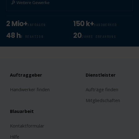
Weitere Gewerke
2 Mio+
150 k+
ANFRAGEN
HANDWERKER
48 h
20
Ø REAKTION
JAHRE ERFAHRUNG
Auftraggeber
Dienstleister
Handwerker finden
Aufträge finden
Mitgliedschaften
Blauarbeit
Kontaktformular
Hilfe