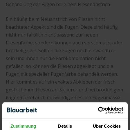
Behandlung der Fugen bei einem Fliesenanstrich
Ein häufig beim Neuanstrich von Fliesen nicht
beachteter Aspekt sind die Fugen. Diese sind häufig
nicht nur farblich nicht passend zur neuen
Fliesenfarbe, sondern können auch verschmutzt oder
bröckelig sein. Sollten die Fugen noch einwandfrei
sein und Ihnen nur die Farbkombination nicht
gefallen, so können die Fliesen abgeklebt und die
Fugen mit spezieller Fugenfarbe behandelt werden.
Hier kommt es auf ein exaktes Abkleben der frisch
gestrichenen Fliesen an. Sicherer und bei bröckeligem
Fugenmörtel auch notwendig ist es, die Fugenmasse
zu entfernen und die Fliesen neu zu verfugen. So
erhalten Sie langfristig schöne Fugen, die exakt Ihren
Vorstellungen entsprechen.
Zustimmung
Details
Über Cookies