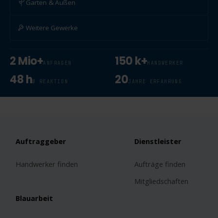
Garten & Außen
Weitere Gewerke
2 Mio+
150 k+
ANFRAGEN
HANDWERKER
48 h
20
Ø REAKTION
JAHRE ERFAHRUNG
Auftraggeber
Dienstleister
Handwerker finden
Aufträge finden
Mitgliedschaften
Blauarbeit