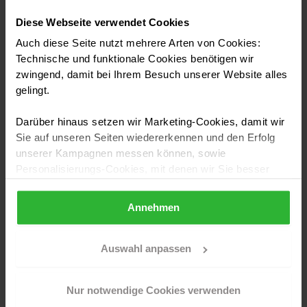
ARBEITSSCHRI
KOSTEN PRO
MATERIAL
TT
M²
Diese Webseite verwendet Cookies
Auch diese Seite nutzt mehrere Arten von Cookies:
Abdecken und
Folie,
Technische und funktionale Cookies benötigen wir
0,50 bis 2 €
Abkleben
Kreppband
zwingend, damit bei Ihrem Besuch unserer Website alles
gelingt.
Reinigen und
Anlauger,
1 bis 3 €
Anlaugen
Seifenlauge
Darüber hinaus setzen wir Marketing-Cookies, damit wir
Sie auf unseren Seiten wiedererkennen und den Erfolg
unserer Kampagnen messen können, sowie
Schleifpapier
Personalisierungs-Cookies, mit denen wir Sie besser
Schleifarbeiten
Körnung 180
2 bis 8 €
ansprechen können, auch außerhalb unserer Webseiten.
bis 240
Annehmen
Sollten Sie Ihre Auswahl später überdenken und die
Grundierung
aktivierten Cookies löschen wollen, so können Sie dies
oder
Isoliergrund
3 bis 6 €
jederzeit über Ihren Browser tun. Sie können natürlich
Auswahl anpassen
Absperrgrund
auch auf den Button "Nur notwendige Cookies
verwenden" und somit nur die Cookies aktivieren, die für
Nur notwendige Cookies verwenden
Lackieren, zwei
das Funktionieren unserer Seite zwingend erforderlich
Acryllack
15 bis 30 €