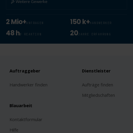
Weitere Gewerke
2 Mio+
150 k+
ANFRAGEN
HANDWERKER
48 h
20
Ø REAKTION
JAHRE ERFAHRUNG
Auftraggeber
Dienstleister
Handwerker finden
Aufträge finden
Mitgliedschaften
Blauarbeit
Kontaktformular
Hilfe