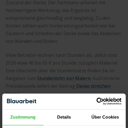
Zustand der Decke. Der Fachmann arbeitet mit
hochwertigem Werkzeug, das Ergebnis ist
entsprechend gleichmäßig und langlebig. Zu den
Kosten zählen auch Vorbereitungsarbeiten wie das
Säubern und Schleifen der Decke sowie das Abdecken
von Wänden und Boden.
Viele Betriebe rechnen nach Stunden ab, üblich sind
2026 etwa 45 bis 65 € pro Stunde zuzüglich Material.
Eine Übersicht über die Stundensätze finden Sie im
Ratgeber zum
Stundenlohn von Malern
. Ausführliche
Preisbeispiele liefert der Beitrag
Decke streichen
lassen
.
Kosten für Material und Maler in der Übersicht
Zustimmung
Details
Über Cookies