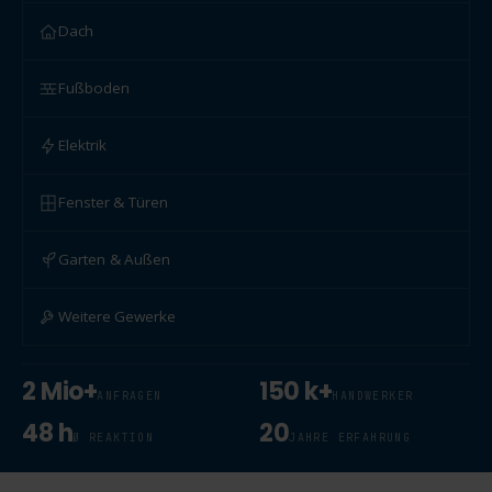
Dach
Fußboden
Elektrik
Fenster & Türen
Garten & Außen
Weitere Gewerke
2 Mio+
150 k+
ANFRAGEN
HANDWERKER
48 h
20
Ø REAKTION
JAHRE ERFAHRUNG