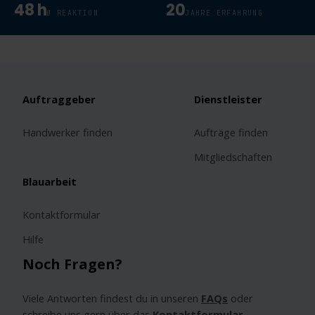
48 h
20
Ø REAKTION
JAHRE ERFAHRUNG
Auftraggeber
Dienstleister
Handwerker finden
Aufträge finden
Mitgliedschaften
Blauarbeit
Kontaktformular
Hilfe
Noch Fragen?
Viele Antworten findest du in unseren
FAQs
oder
schreibe uns gern über das
Kontaktformular
.