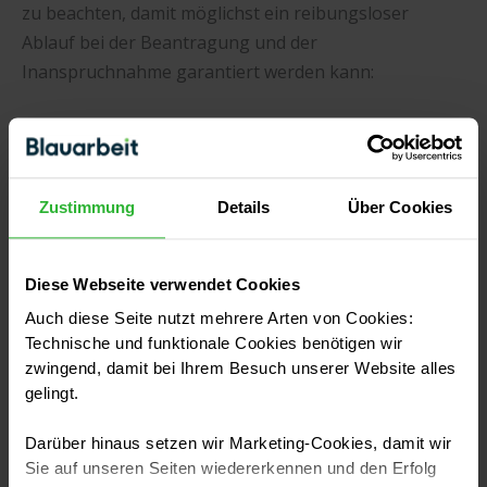
zu beachten, damit möglichst ein reibungsloser
Ablauf bei der Beantragung und der
Inanspruchnahme garantiert werden kann:
Nicht nur sind die Bedingungen, welche der Tabelle
entnommen werden können, zu erfüllen. Auch
muss die Voraussetzung gegeben sein, dass die
Zustimmung
Details
Über Cookies
Durchführung, (z.B. ein Rückentraining um der
klassischen Berufskrankheit entgegenzuwirken)
oder der Kauf (z.B. eines Luftreinigers) im Jahr des
Diese Webseite verwendet Cookies
Antrags liegt. Hierbei entscheidet das
Auch diese Seite nutzt mehrere Arten von Cookies:
Rechnungsdatum.
Technische und funktionale Cookies benötigen wir
Nicht nur betriebliche Festanschaffungen, auch
zwingend, damit bei Ihrem Besuch unserer Website alles
gelingt.
eine Bezuschussung von Leasinggeräten fällt
unter den Aufgabenbereich der “BG Bau”.
Darüber hinaus setzen wir Marketing-Cookies, damit wir
Sollte für die Arbeit ein Gerät angeschafft und
Sie auf unseren Seiten wiedererkennen und den Erfolg