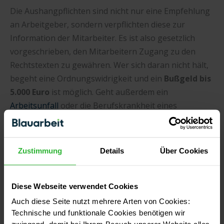
Die Aushangpflichten sind nicht nur eine Empfehlung
an Arbeitgeber, sondern verpflichten diese zur
Information der Mitarbeiter. Es ist also gesetzlich
vorgeschrieben, den Mitarbeitern Zugang zu den
Rechtstexten zu gewähren. Wer sich daran nicht hält,
begeht eine Ordnungswidrigkeit und ein
Bußgeld bis
5.000 Euro
ist möglich. Geht außerdem ein
Arbeitsunfall
oder die Berufskrankheit eines
Mitarbeiters auf fehlende Sicherheitsbestimmungen
zurück, kann der Arbeitgeber sogar zu
Schadenersatz
verpflichtet werden.
Zustimmung
Details
Über Cookies
Diese Webseite verwendet Cookies
VERFASST VON
Auch diese Seite nutzt mehrere Arten von Cookies:
Mika Lehmann
Redakteurin für Handwerk und
Technische und funktionale Cookies benötigen wir
Sanierung