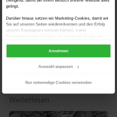
zwingend, damit bei Ihrem Besuch unserer Website alles
gelingt.
Mika Lehmann hat Online-Redaktion an der TH Köln
Darüber hinaus setzen wir Marketing-Cookies, damit wir
studiert und gehört seit 2018 zu den produktivsten
Sie auf unseren Seiten wiedererkennen und den Erfolg
Autorinnen des Blauarbeit-Ratgebers. Kaum ein
unserer Kampagnen messen können, sowie
Gewerk, zu dem sie noch nicht geschrieben hat: Ihre
Personalisierungs-Cookies, mit denen wir Sie besser
Schwerpunkte sind Handwerkskosten, Sanierung und
ansprechen können, auch außerhalb unserer Webseiten.
Modernisierung, von Dach und Fassade bis Solar und
Energie. Ihr Steckenpferd sind die Zahlen: Was kostet
Annehmen
Sollten Sie Ihre Auswahl später überdenken und die
eine Handwerksleistung wirklich, und woran erkennt
aktivierten Cookies löschen wollen, so können Sie dies
man ein faires Angebot?
jederzeit über Ihren Browser tun. Sie können natürlich
Auswahl anpassen
auch auf den Button "Nur notwendige Cookies
So entstehen unsere Ratgeber
verwenden" und somit nur die Cookies aktivieren, die für
Nur notwendige Cookies verwenden
das Funktionieren unserer Seite zwingend erforderlich
sind.
Weiterlesen
Sind Sie über 16? Dann willigen Sie mit „Annehmen“ in
die Nutzung aller Cookies ein – und schon gehts weiter.