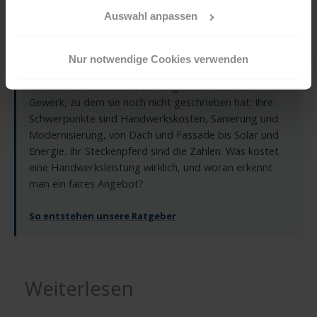
Sanierung
jederzeit über Ihren Browser tun. Sie können natürlich
Auswahl anpassen
auch auf den Button "Nur notwendige Cookies
verwenden" und somit nur die Cookies aktivieren, die für
Mika Lehmann hat Online-Redaktion an der TH Köln
Nur notwendige Cookies verwenden
das Funktionieren unserer Seite zwingend erforderlich
studiert und gehört seit 2018 zu den produktivsten
sind.
Autorinnen des Blauarbeit-Ratgebers. Kaum ein
Gewerk, zu dem sie noch nicht geschrieben hat: Ihre
Sind Sie über 16? Dann willigen Sie mit „Annehmen“ in
Schwerpunkte sind Handwerkskosten, Sanierung und
die Nutzung aller Cookies ein – und schon gehts weiter.
Modernisierung, von Dach und Fassade bis Solar und
Energie. Ihr Steckenpferd sind die Zahlen: Was kostet
eine Handwerksleistung wirklich, und woran erkennt
man ein faires Angebot?
So entstehen unsere Ratgeber
Weiterlesen