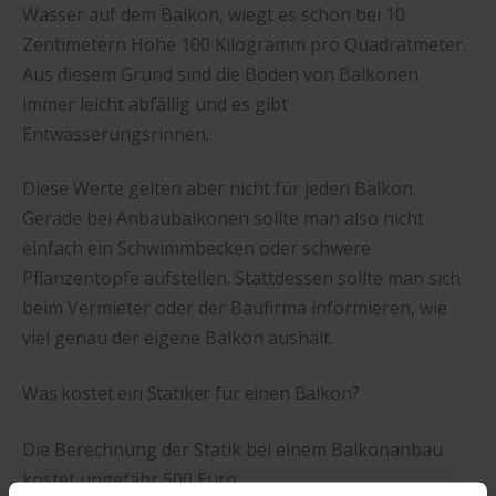
Wasser auf dem Balkon, wiegt es schon bei 10
Zentimetern Höhe 100 Kilogramm pro Quadratmeter.
Aus diesem Grund sind die Böden von Balkonen
immer leicht abfällig und es gibt
Entwässerungsrinnen.
Diese Werte gelten aber nicht für jeden Balkon.
Gerade bei Anbaubalkonen sollte man also nicht
einfach ein Schwimmbecken oder schwere
Pflanzentöpfe aufstellen. Stattdessen sollte man sich
beim Vermieter oder der Baufirma informieren, wie
viel genau der eigene Balkon aushält.
Was kostet ein Statiker für einen Balkon?
Die Berechnung der Statik bei einem Balkonanbau
kostet ungefähr 500 Euro.