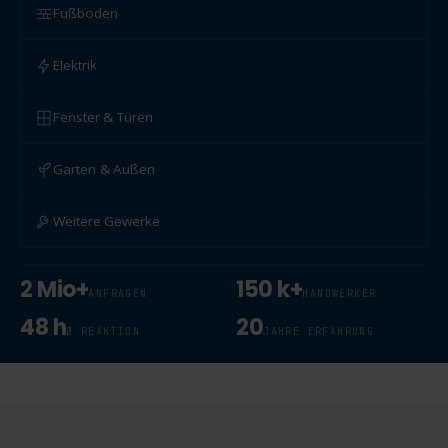
Fußboden
Elektrik
Fenster & Türen
Garten & Außen
Weitere Gewerke
2 Mio+
150 k+
ANFRAGEN
HANDWERKER
48 h
20
Ø REAKTION
JAHRE ERFAHRUNG