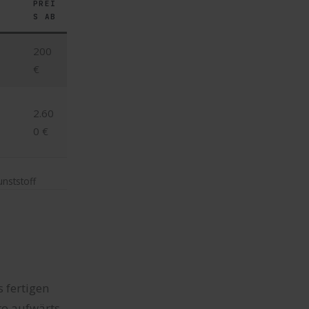
PREI
S AB
200
€
2.60
0 €
nststoff
 fertigen
ro aufwärts.