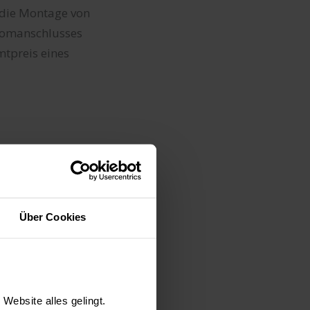
 die Montage von
romanschlusses
mtpreis eines
)
Über Cookies
s, Beleuchtung)
ung eines
lsweise die
Website alles gelingt.
en von Wegen rund