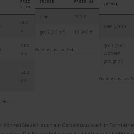
PREI
GRÖSSE
PREIS AB
GRÖSSE
S AB
klein
200 €
300
)
klein (2 m²)
€
groß (30 m²)
13.000 €
1.00
groß (zum
)
Gartenhaus aus Metall
0 €
Wohnen
geeignet)
5.00
Gartenhaus aus Ku
0 €
s Holz
 können Sie sich auch ein Gartenhaus auch in Form eines
haffen. Die Kosten belaufen sich hierbei auf 25.000 Eu