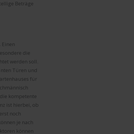
tellige Beträge
. Einen
besondere die
tet werden soll.
anten Türen und
artenhauses für
fachmännisch
 die kompetente
 ist hierbei, ob
erst noch
können je nach
aktoren können