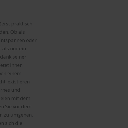
rst praktisch.
den. Ob als
 Entspannen oder
 als nur ein
 dank seiner
etet Ihnen
eben einem
t, existieren
ernes und
pielen mit dem
en Sie vor dem
len zu umgehen.
n sich die