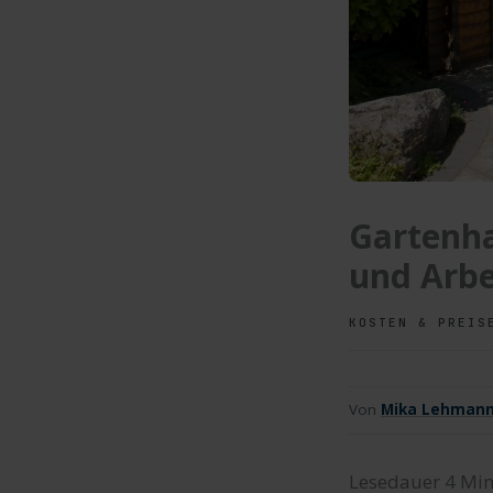
Gartenha
und Arbe
KOSTEN & PREIS
Von
Mika Lehman
Lesedauer
4
Min