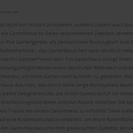
k.adobe.com
nd nicht nur hübsch anzusehen, sondern zudem auch äuße
 ein Gartenhaus zu vielen verschiedenen Zwecken verwen
für Ihre Gartengeräte, als persönlichen Rückzugsort zum
Aufenthaltsort – das Gartenhäuschen kann deutlich mehr
eiter für Gärtner*innen sein. Ein Gartenhaus bringt Ihnen
wendungsmöglichkeiten einen deutlichen Mehrwert und bi
ichkeiten, um Ihren Garten noch schöner zu gestalten. N
nhaus aus Holz, das durch seine urige Atmosphäre bestich
 wahre Designerstücke, die Ihrem Garten durch ihr mod
 Erscheinungsbild einen schönen Akzent verleihen. Sie s
den Traum von einem Gartenhaus zu erfüllen? Dann sollt
all eine Kostenkalkulation erstellen, um teure Kostenfal
t des Gartenhauses und dem gewünschten Zubehör könne