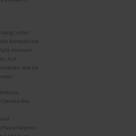
 hängt unter
die Komplexität
alls montiert
en. Auf
hkeiten, wie Sie
önnen:
rtenhaus
 Service des
 und
m Pauschalpreis