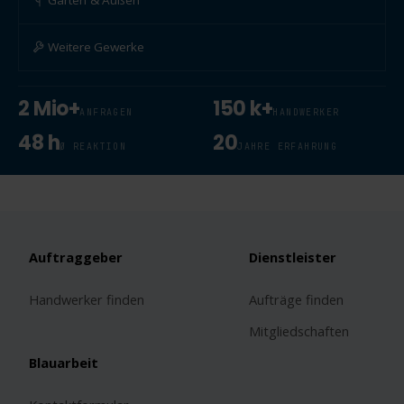
Weitere Gewerke
2 Mio+
150 k+
ANFRAGEN
HANDWERKER
48 h
20
Ø REAKTION
JAHRE ERFAHRUNG
Auftraggeber
Dienstleister
Handwerker finden
Aufträge finden
Mitgliedschaften
Blauarbeit