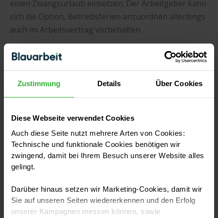
einen Zwangsurlaub einsetzen. Der Arbeitgeber kann
sich die Option, Betriebsferien anzuordnen allerdings
auch im Arbeitsvertrag vorbehalten.
Grundsätzlich müssen Betriebsferien auch nicht für
das ganze Unternehmen gelten, sondern können
auch nur für bestimmte Abteilungen angeordnet
Zustimmung
Details
Über Cookies
werden.
Achtung: Die freien Tage während der Betriebsferien
Diese Webseite verwendet Cookies
werden Arbeitnehmern ganz normal vom Urlaub
Auch diese Seite nutzt mehrere Arten von Cookies:
abgezogen.
Technische und funktionale Cookies benötigen wir
zwingend, damit bei Ihrem Besuch unserer Website alles
Bildquelle: Kurhan/stock.adobe.com
gelingt.
Darüber hinaus setzen wir Marketing-Cookies, damit wir
Sie auf unseren Seiten wiedererkennen und den Erfolg
unserer Kampagnen messen können, sowie