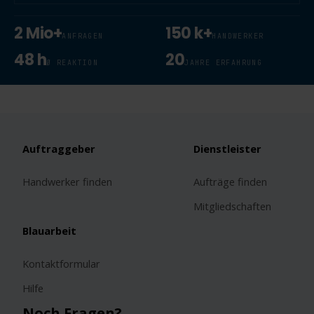
2 Mio+
150 k+
ANFRAGEN
HANDWERKER
48 h
20
Ø REAKTION
JAHRE ERFAHRUNG
Auftraggeber
Dienstleister
Handwerker finden
Aufträge finden
Mitgliedschaften
Blauarbeit
Kontaktformular
Hilfe
Noch Fragen?