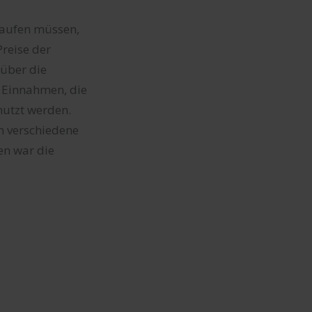
 kaufen müssen,
Preise der
 über die
n Einnahmen, die
nutzt werden.
m verschiedene
en war die