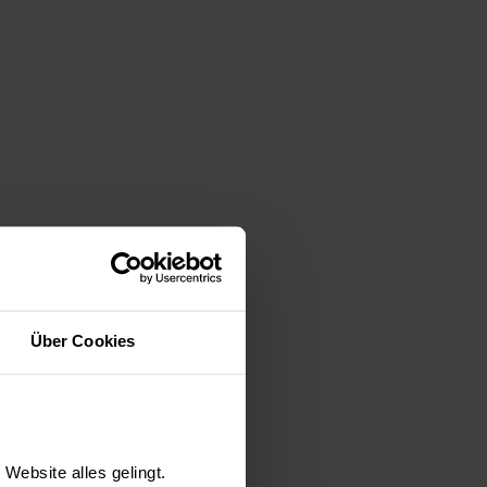
eil auch dort
idung von
Über Cookies
für Biogas oder
n Ackerflächen
Website alles gelingt.