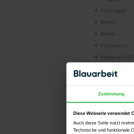
Flüssiggas
Benzin
Diesel
Flugbenzin
Kohle seit 20
Abfälle seit 2
Ab 2024 wird au
viel CO2 ausges
Zustimmung
Abfällen und ein
Diese Webseite verwendet 
Bei Biobrennstof
Auch diese Seite nutzt mehr
Biodiesel. Nur 
Technische und funktionale C