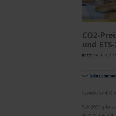
CO2-Prei
und ETS-
HEIZUNG & KLIM
Von
Mika Lehman
Lesedauer
4
Min
Seit 2021 gibt e
senken und den 