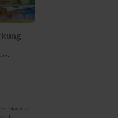
irkung
ANZEN
 Emissionen zu
em als