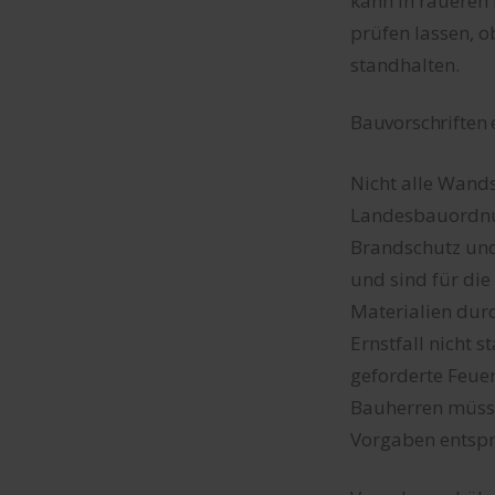
kann in raueren 
prüfen lassen, 
standhalten.
Bauvorschriften 
Nicht alle Wands
Landesbauordnun
Brandschutz und 
und sind für di
Materialien dur
Ernstfall nicht 
geforderte Feuer
Bauherren müsse
Vorgaben entspr