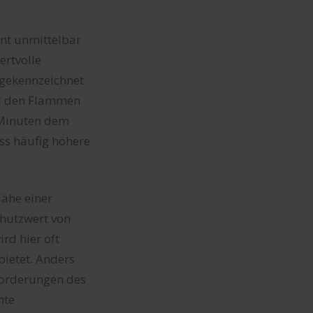
ent unmittelbar
ertvolle
 gekennzeichnet
nd den Flammen
 Minuten dem
ss häufig höhere
Nähe einer
chutzwert von
rd hier oft
ietet. Anders
nforderungen des
mte