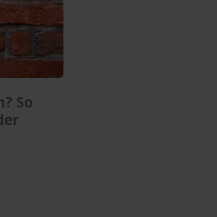
h? So
der