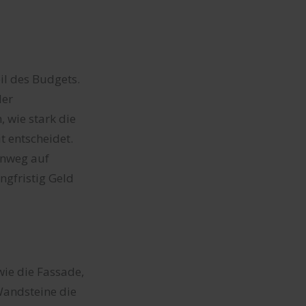
il des Budgets.
der
 wie stark die
 entscheidet.
inweg auf
ngfristig Geld
ie die Fassade,
Wandsteine die