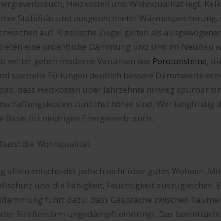
nergieverbrauch, Heizkosten und Wohnqualität legt. Kal
oher Stabilität und ausgezeichneter Wärmespeicherung, 
wächen auf. Klassische Ziegel gelten als ausgewogene
 bieten eine ordentliche Dämmung und sind im Neubau we
itt weiter gehen moderne Varianten wie
Porotonsteine
, d
 spezielle Füllungen deutlich bessere Dämmwerte erzie
 das, dass Heizkosten über Jahrzehnte hinweg spürbar si
schaffungskosten zunächst höher sind. Wer langfristig de
ide Basis für niedrigen Energieverbrauch.
flusst die Wohnqualität
lein entscheidet jedoch nicht über gutes Wohnen. Mi
allschutz und die Fähigkeit, Feuchtigkeit auszugleichen. E
ldämmung führt dazu, dass Gespräche zwischen Räumen
oder Straßenlärm ungedämpft eindringt. Das beeinträchti