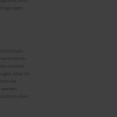
tragsabschluss
bedingungen
hallschutz,
n verbindlich
llen manche
eugen, aber im
icht die
t werden.
ächlich allen