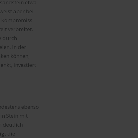
ksandstein etwa
weist aber bei
r Kompromiss:
it verbreitet.
ie durch
len. In der
nken können,
nkt, investiert
ndestens ebenso
in Stein mit
 deutlich
gt die