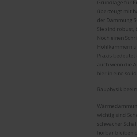
Grundlage für E
überzeugt mit h
der Dämmung Sch
Sie sind robust,
Noch einen Schr
Hohlkammern und
Praxis bedeutet
auch wenn die An
hier in eine sol
Bauphysik beein
Wärmedämmung al
wichtig sind Sch
schwacher Schal
hörbar bleiben 