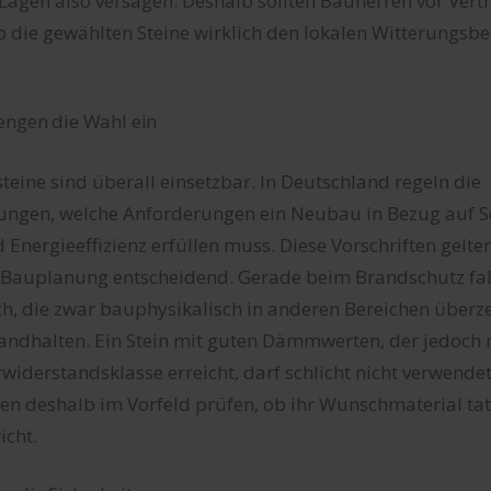
Lagen also versagen. Deshalb sollten Bauherren vor Ver
ob die gewählten Steine wirklich den lokalen Witterungs
engen die Wahl ein
teine sind überall einsetzbar. In Deutschland regeln die
gen, welche Anforderungen ein Neubau in Bezug auf Sc
Energieeffizienz erfüllen muss. Diese Vorschriften gelte
e Bauplanung entscheidend. Gerade beim Brandschutz fa
ch, die zwar bauphysikalisch in anderen Bereichen überz
standhalten. Ein Stein mit guten Dämmwerten, der jedoch n
widerstandsklasse erreicht, darf schlicht nicht verwende
n deshalb im Vorfeld prüfen, ob ihr Wunschmaterial tats
icht.