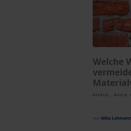
Welche W
vermeide
Materia
,
MAURER
BAUEN 
Von
Mika Lehman