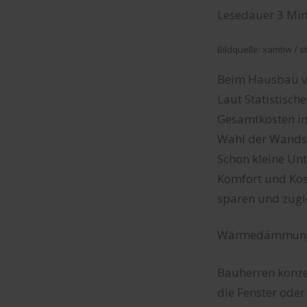
Lesedauer
3
Min
Bildquelle: xamtiw / 
Beim Hausbau ve
Laut Statistisc
Gesamtkosten im
Wahl der Wandst
Schon kleine Unt
Komfort und Kost
sparen und zugl
Wärmedämmung b
Bauherren konze
die Fenster oder