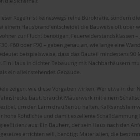
 die Sicherheit
ieser Regeln ist keineswegs reine Bürokratie, sondern di
Bei einem Hausbrand entscheidet die Bauweise oft über w
wohner zur Flucht benötigen. Feuerwiderstandsklassen –
 F30, F60 oder F90 – geben genau an, wie lange eine Wa
bedeutet beispielsweise, dass das Bauteil mindestens 90
t. Ein Haus in dichter Bebauung mit Nachbarhäusern mu
 als ein alleinstehendes Gebäude.
iele zeigen, wie diese Vorgaben wirken. Wer etwa in der 
Bahnstrecke baut, braucht Mauerwerk mit einem Schalls
ezibel, um den Lärm draußen zu halten. Kalksandstein wi
 er hohe Rohdichte und damit exzellente Schalldämmung b
rgieeffizienz aus: Ein Bauherr, der sein Haus nach den A
setzes errichten will, benötigt Materialien, die bestim