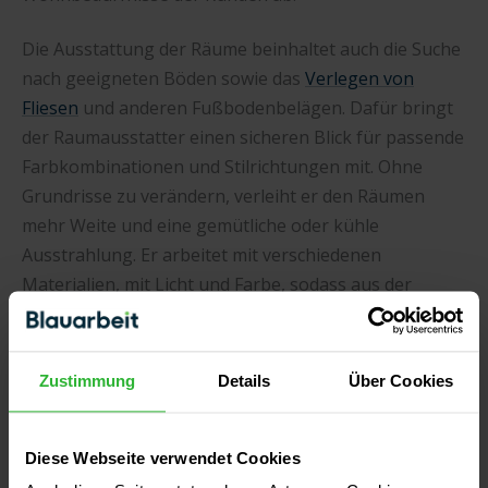
Die Ausstattung der Räume beinhaltet auch die Suche
nach geeigneten Böden sowie das
Verlegen von
Fliesen
und anderen Fußbodenbelägen. Dafür bringt
der Raumausstatter einen sicheren Blick für passende
Farbkombinationen und Stilrichtungen mit. Ohne
Grundrisse zu verändern, verleiht er den Räumen
mehr Weite und eine gemütliche oder kühle
Ausstrahlung. Er arbeitet mit verschiedenen
Materialien, mit Licht und Farbe, sodass aus der
Kombination ein einzigartiges Ambiente entsteht.
Zustimmung
Details
Über Cookies
Diese Webseite verwendet Cookies
VERFASST VON