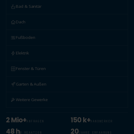
Bad & Sanitär
Dach
Fußboden
Elektrik
Fenster & Türen
Garten & Außen
Weitere Gewerke
2 Mio+
150 k+
ANFRAGEN
HANDWERKER
48 h
20
Ø REAKTION
JAHRE ERFAHRUNG