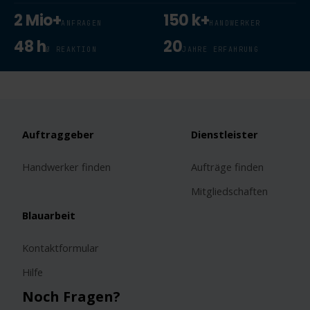
2 Mio+
150 k+
ANFRAGEN
HANDWERKER
48 h
20
Ø REAKTION
JAHRE ERFAHRUNG
Auftraggeber
Dienstleister
Handwerker finden
Aufträge finden
Mitgliedschaften
Blauarbeit
Kontaktformular
Hilfe
Noch Fragen?