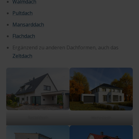
Walmdach
Pultdach
Mansarddach
Flachdach
Ergänzend zu anderen Dachformen, auch das
Zeltdach
Satteldach
Walmdach