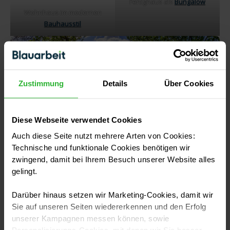
Fertighaus als
Bungalow
Wohnhaus im modernen
Bauhausstil
Zustimmung
Details
Über Cookies
Diese Webseite verwendet Cookies
Auch diese Seite nutzt mehrere Arten von Cookies:
Technische und funktionale Cookies benötigen wir
zwingend, damit bei Ihrem Besuch unserer Website alles
gelingt.
Modernes Einfamilienhaus im schwedischen Stil
Darüber hinaus setzen wir Marketing-Cookies, damit wir
Sie auf unseren Seiten wiedererkennen und den Erfolg
Denke gegebenenfalls auch daran, noch genug Platz
unserer Kampagnen messen können, sowie
für einen Garten oder eine Garage zu lassen. Willst du