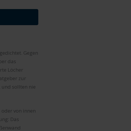
bgedichtet. Gegen
ber das
rte Löcher
Ratgeber zur
 und sollten nie
n oder von innen
ung: Das
Außenwand