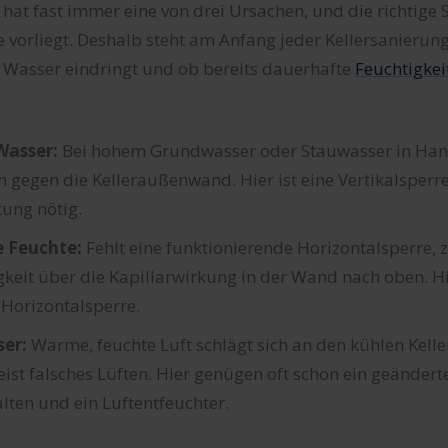
r hat fast immer eine von drei Ursachen, und die richtige
 vorliegt. Deshalb steht am Anfang jeder Kellersanierun
s Wasser eindringt und ob bereits dauerhafte
Feuchtigke
Wasser:
Bei hohem Grundwasser oder Stauwasser in Han
h gegen die Kelleraußenwand. Hier ist eine Vertikalsperr
ung nötig.
 Feuchte:
Fehlt eine funktionierende Horizontalsperre, z
keit über die Kapillarwirkung in der Wand nach oben. Hie
 Horizontalsperre.
er:
Warme, feuchte Luft schlägt sich an den kühlen Kell
eist falsches Lüften. Hier genügen oft schon ein geändert
lten und ein Luftentfeuchter.