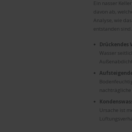
Ein nasser Kelle
davon ab, welche
Analyse, wie da
entstanden sind.
Drückendes 
Wasser seitlic
Außenabdicht
Aufsteigende
Bodenfeuchtig
nachträgliche
Kondenswass
Ursache ist m
Lüftungsverha