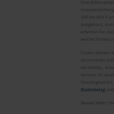
Eine Kellersani
Innenabdichtung
300 bis 600 € p
ausgebaut, summi
erfahren Sie, wa
welche Förderun
Früher dienten K
Stromzähler un
als Hobby-, Arb
können, ist häuf
Feuchtigkeit ein
Bodenbelag
un
Nasser Keller: d