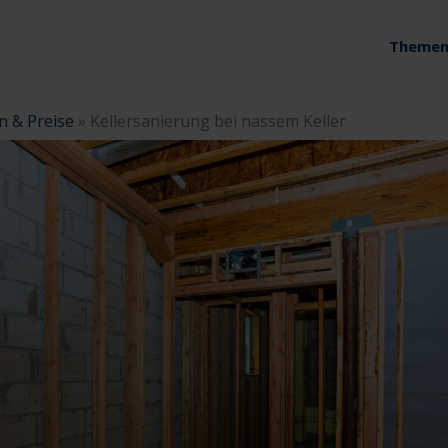
Themen
n & Preise
»
Kellersanierung bei nassem Keller