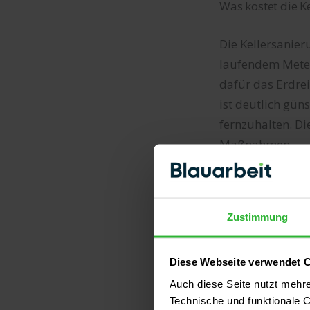
Was kostet die K
Die Kellersanie
laufendem Meter
dafür das Erdre
ist deutlich gün
fernzuhalten. Di
Maßnahmen.
MASSNAHME
Zustimmung
Horizontalsperr
(je lfm)
Diese Webseite verwendet 
Auch diese Seite nutzt mehr
Außenabdichtung 
Technische und funktionale C
(je m²)