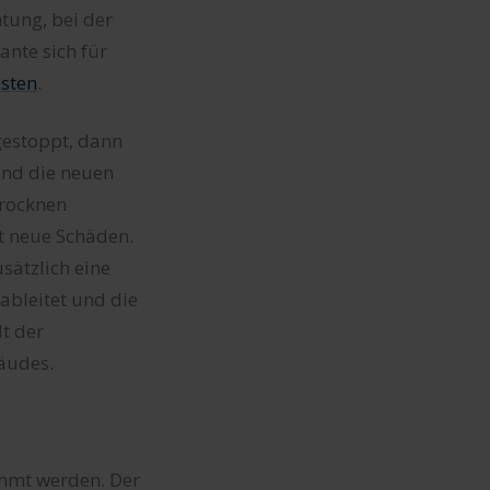
tung, bei der
ante sich für
osten
.
 gestoppt, dann
und die neuen
trocknen
it neue Schäden.
ätzlich eine
ableitet und die
lt der
äudes.
mmt werden. Der