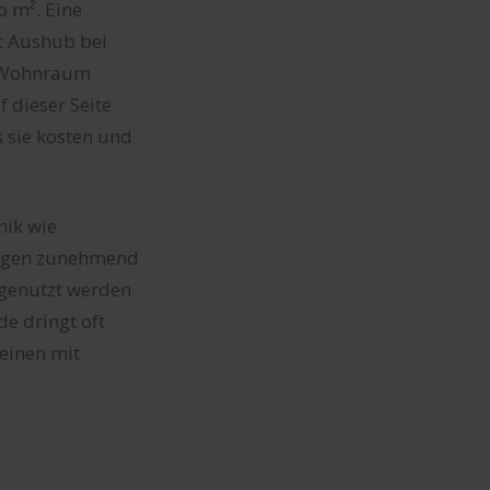
o m². Eine
t Aushub bei
um Wohnraum
 dieser Seite
s sie kosten und
nik wie
gegen zunehmend
 genutzt werden
de dringt oft
einen mit