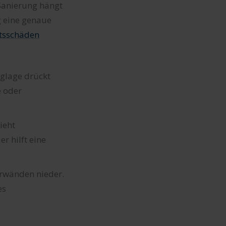
 Sanierung hängt
g eine genaue
itsschäden
glage drückt
e oder
ieht
r hilft eine
erwänden nieder.
es