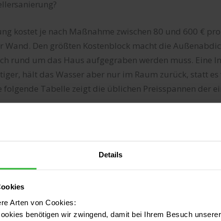
ellersanierung?
rung kostet je nach Maßnahme zwischen 80 und 600 € pro
 Wand. Den größten Kostenblock macht die Außenabdich
ich rund um das Haus aufgegraben werden muss. Eine 
stiger, hält das Wasser aber nur im Raum zurück, statt e
e folgende Tabelle zeigt die üblichen Preisspannen der e
KOSTEN
Details
e gegen aufsteigende Feuchte
80 – 200 €
Cookies
ere Arten von Cookies:
/ Vertikalsperre inkl. Aushub
300 – 600 €
ookies benötigen wir zwingend, damit bei Ihrem Besuch unserer 