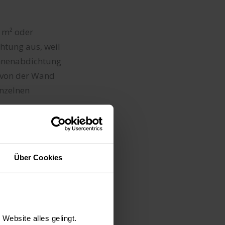
 m² oder
tung aus, weil
Innenabdichtung
s von der Wand
inzelnen
Über Cookies
Website alles gelingt.