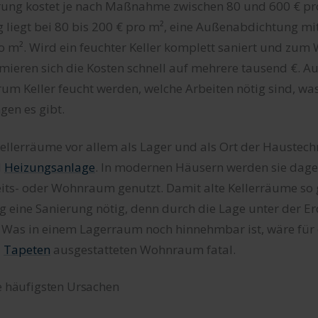
erung kostet je nach Maßnahme zwischen 80 und 600 € pr
 liegt bei 80 bis 200 € pro m², eine Außenabdichtung mi
ro m². Wird ein feuchter Keller komplett saniert und z
eren sich die Kosten schnell auf mehrere tausend €. Auf
rum Keller feucht werden, welche Arbeiten nötig sind, wa
gen es gibt.
ellerräume vor allem als Lager und als Ort der Haustech
d
Heizungsanlage
. In modernen Häusern werden sie da
eits- oder Wohnraum genutzt. Damit alte Kellerräume so
ig eine Sanierung nötig, denn durch die Lage unter der Er
. Was in einem Lagerraum noch hinnehmbar ist, wäre für 
d
Tapeten
ausgestatteten Wohnraum fatal.
ie häufigsten Ursachen