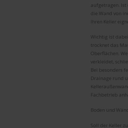
aufgetragen. Ist
die Wand von in
Ihren Keller eign
Wichtig ist dabe
trocknet das Ma
Oberflächen. We
verkleidet, schli
Bei besonders f
Drainage rund um
Kelleraußenwand 
Fachbetrieb anh
Boden und Wän
Soll der Kelle